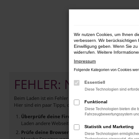
Zum
Hauptinhalt
springen
Wir nutzen Cookies, um Ihnen d
verbessern. Wir berücksichtigen 
Einwilligung geben. Wenn Sie zu 
widerrufen. Weitere Information
Impressum
Folgende Kategorien von Cookies werd
FEHLER: NETWORK E
Essentiell
Diese Technologien sind erforde
Beim Laden ist ein Fehler aufgetreten.
Funktional
Hier sind ein paar Tipps, die dir helfen können:
Diese Technologien bieten die b
Fahrzeugbewertungssystem und w
Überprüfe deine Firewall und deine Internetverb
Laden andere Webseiten, zum Beispiel deine Suchmasc
Statistik und Marketing
Prüfe deine Browsererweiterungen.
Diese Technologien ermöglichen