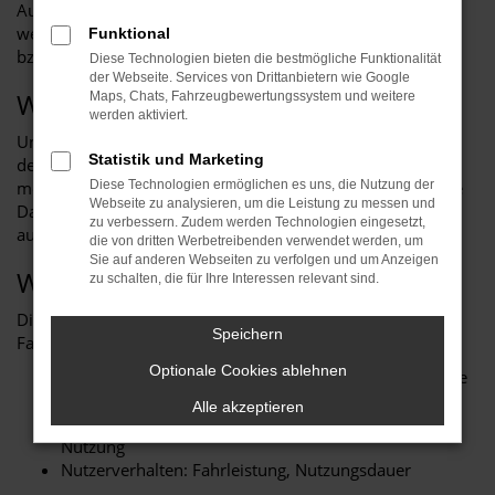
Auskunft zu den erfassten Daten geben können. Dazu
wenden Sie sich bitte an den jeweiligen Fahrzeughersteller
Funktional
bzw. Flottenbetreiber.
Diese Technologien bieten die bestmögliche Funktionalität
der Webseite. Services von Drittanbietern wie Google
Was sind vernetzte Fahrzeuge?
Maps, Chats, Fahrzeugbewertungssystem und weitere
werden aktiviert.
Unsere Fahrzeuge gelten als „vernetzte Produkte“ im Sinne
Statistik und Marketing
des EU-Datengesetzes. Sie verfügen über Steuergeräte,
mobile Kommunikationseinheiten und digitale Dienste, die
Diese Technologien ermöglichen es uns, die Nutzung der
Webseite zu analysieren, um die Leistung zu messen und
Daten erzeugen und übermitteln – sowohl im Fahrzeug als
zu verbessern. Zudem werden Technologien eingesetzt,
auch über externe Server („Backends“).
die von dritten Werbetreibenden verwendet werden, um
Sie auf anderen Webseiten zu verfolgen und um Anzeigen
Welche Daten werden erzeugt?
zu schalten, die für Ihre Interessen relevant sind.
Die Art und Menge der Daten hängt von verschiedenen
Speichern
Faktoren ab:
Optionale Cookies ablehnen
Fahrzeugkonfiguration: Modell, Plattform, abonnierte
Dienste
Alle akzeptieren
Benutzereinstellungen: Aktivierte Funktionen, App-
Nutzung
Nutzerverhalten: Fahrleistung, Nutzungsdauer