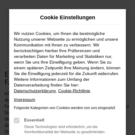
Zum
Hauptinhalt
Cookie Einstellungen
springen
Wir nutzen Cookies, um Ihnen die bestmögliche
Nutzung unserer Webseite zu ermöglichen und unsere
Kommunikation mit Ihnen zu verbessern. Wir
EU DATA ACT
berücksichtigen hierbei Ihre Präferenzen und
verarbeiten Daten für Marketing und Statistiken nur,
wenn Sie uns Ihre Einwilligung geben. Wenn Sie zu
einem späteren Zeitpunkt Ihre Meinung ändern, können
EU DATA ACT – IHRE
Sie die Einwilligung jederzeit für die Zukunft widerrufen.
FAHRZEUGDATEN IM ÜBERBLICK
Weitere Informationen zum Umfang der
Datenverarbeitung finden Sie hier:
Datenschutzerklärung
,
Cookie-Richtlinie
.
Ab dem 12. September 2025 gilt der EU Data Act. Er regelt
den Zugang zu Daten vernetzter Produkte – darunter auch
Impressum
Fahrzeuge. Als verantwortungsvolles Autohaus möchten wir
Folgende Kategorien von Cookies werden von uns eingesetzt:
Sie umfassend und transparent über Ihre Rechte und die
technischen Hintergründe informieren. Dabei weisen wir
Essentiell
darauf hin, dass Autohäuser keine Verantwortlichen zur
Diese Technologien sind erforderlich, um die
Datenerfassung in Kraftfahrzeugen sind und auch keine
Kernfunktionalität der Webseite zu gewährleisten.