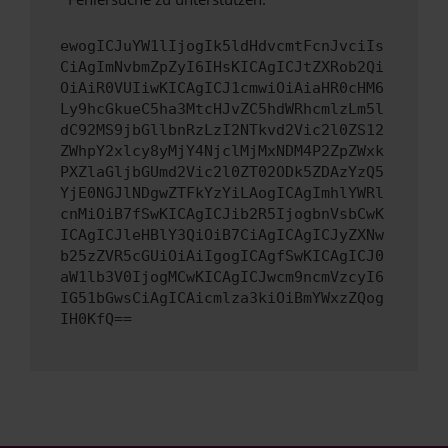
ewogICJuYW1lIjogIk5ldHdvcmtFcnJvciIs
CiAgImNvbmZpZyI6IHsKICAgICJtZXRob2Qi
OiAiR0VUIiwKICAgICJ1cmwiOiAiaHR0cHM6
Ly9hcGkueC5ha3MtcHJvZC5hdWRhcmlzLm5l
dC92MS9jbGllbnRzLzI2NTkvd2Vic2l0ZS12
ZWhpY2xlcy8yMjY4NjclMjMxNDM4P2ZpZWxk
PXZlaGljbGUmd2Vic2l0ZT02ODk5ZDAzYzQ5
YjE0NGJlNDgwZTFkYzYiLAogICAgImhlYWRl
cnMiOiB7fSwKICAgICJib2R5IjogbnVsbCwK
ICAgICJleHBlY3QiOiB7CiAgICAgICJyZXNw
b25zZVR5cGUiOiAiIgogICAgfSwKICAgICJ0
aW1lb3V0IjogMCwKICAgICJwcm9ncmVzcyI6
IG51bGwsCiAgICAicmlza3kiOiBmYWxzZQog
IH0KfQ==