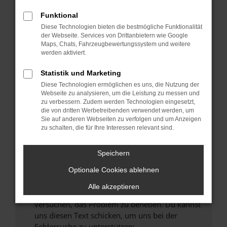
können das Laden bestimmter Seiten
verhindern. Funktioniert die Seite in einem
Funktional
anderen Browser oder in einem privaten
Diese Technologien bieten die bestmögliche Funktionalität
Fenster?
der Webseite. Services von Drittanbietern wie Google
Maps, Chats, Fahrzeugbewertungssystem und weitere
Starte dein Gerät neu.
werden aktiviert.
Das kann manchmal helfen, vorübergehende
Probleme zu beheben.
Statistik und Marketing
Diese Technologien ermöglichen es uns, die Nutzung der
Stelle sicher, dass dein Browser und dein
Webseite zu analysieren, um die Leistung zu messen und
Betriebssystem auf dem neuesten Stand
zu verbessern. Zudem werden Technologien eingesetzt,
sind.
die von dritten Werbetreibenden verwendet werden, um
Sie auf anderen Webseiten zu verfolgen und um Anzeigen
Veraltete Software birgt nicht nur ein
zu schalten, die für Ihre Interessen relevant sind.
Sicherheitsrisiko, sondern kann auch dazu
führen, dass bestimmte Funktionen nicht mehr
Speichern
unterstützt werden.
Wende dich an den Webseitenbetreiber.
Optionale Cookies ablehnen
Wenn du alle oben genannten Schritte versucht
Alle akzeptieren
hast, kontaktiere uns bitte. Wir werden
versuchen, das Problem zu beheben. Du kannst
uns diesen Text schicken, um uns bei der
Fehlersuche zu unterstützen: