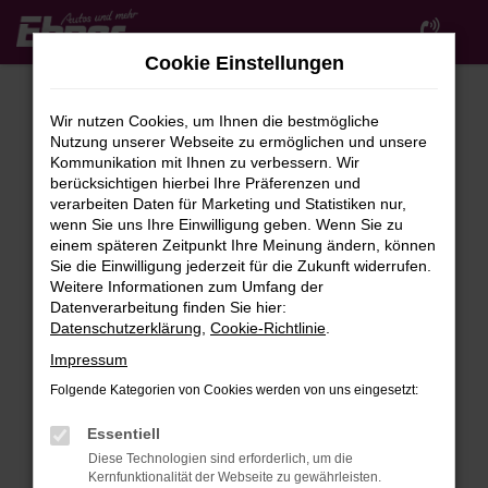
Zum
Hauptinhalt
Cookie Einstellungen
springen
Wir nutzen Cookies, um Ihnen die bestmögliche
Nutzung unserer Webseite zu ermöglichen und unsere
Kommunikation mit Ihnen zu verbessern. Wir
berücksichtigen hierbei Ihre Präferenzen und
verarbeiten Daten für Marketing und Statistiken nur,
wenn Sie uns Ihre Einwilligung geben. Wenn Sie zu
FEHLER: NETWORK ERROR
einem späteren Zeitpunkt Ihre Meinung ändern, können
Sie die Einwilligung jederzeit für die Zukunft widerrufen.
Beim Laden ist ein Fehler aufgetreten.
Weitere Informationen zum Umfang der
Hier sind ein paar Tipps, die dir helfen können:
Datenverarbeitung finden Sie hier:
Datenschutzerklärung
,
Cookie-Richtlinie
.
Überprüfe deine Firewall und deine
Impressum
Internetverbindung.
Laden andere Webseiten, zum Beispiel deine
Folgende Kategorien von Cookies werden von uns eingesetzt:
Suchmaschine?
Essentiell
Prüfe deine Browsererweiterungen.
Diese Technologien sind erforderlich, um die
Manche Erweiterungen, wie Werbeblocker,
Kernfunktionalität der Webseite zu gewährleisten.