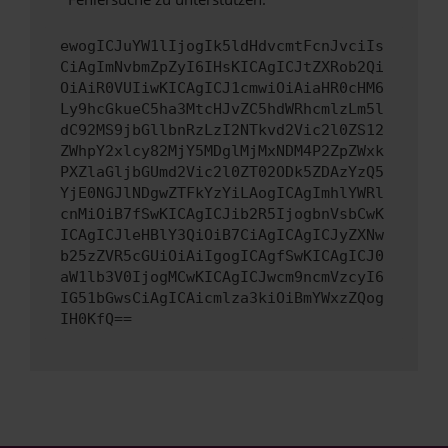
ewogICJuYW1lIjogIk5ldHdvcmtFcnJvciIs
CiAgImNvbmZpZyI6IHsKICAgICJtZXRob2Qi
OiAiR0VUIiwKICAgICJ1cmwiOiAiaHR0cHM6
Ly9hcGkueC5ha3MtcHJvZC5hdWRhcmlzLm5l
dC92MS9jbGllbnRzLzI2NTkvd2Vic2l0ZS12
ZWhpY2xlcy82MjY5MDglMjMxNDM4P2ZpZWxk
PXZlaGljbGUmd2Vic2l0ZT02ODk5ZDAzYzQ5
YjE0NGJlNDgwZTFkYzYiLAogICAgImhlYWRl
cnMiOiB7fSwKICAgICJib2R5IjogbnVsbCwK
ICAgICJleHBlY3QiOiB7CiAgICAgICJyZXNw
b25zZVR5cGUiOiAiIgogICAgfSwKICAgICJ0
aW1lb3V0IjogMCwKICAgICJwcm9ncmVzcyI6
IG51bGwsCiAgICAicmlza3kiOiBmYWxzZQog
IH0KfQ==