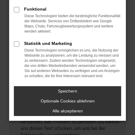
können das Laden bestimmter Seiten
verhindern. Funktioniert die Seite in einem
Funktional
anderen Browser oder in einem privaten
Diese Technologien bieten die bestmögliche Funktionalität
Fenster?
der Webseite. Services von Drittanbietern wie Google
Maps, Chats, Fahrzeugbewertungssystem und weitere
Starte dein Gerät neu.
werden aktiviert.
Das kann manchmal helfen, vorübergehende
Probleme zu beheben.
Statistik und Marketing
Diese Technologien ermöglichen es uns, die Nutzung der
Stelle sicher, dass dein Browser und dein
Webseite zu analysieren, um die Leistung zu messen und
Betriebssystem auf dem neuesten Stand
zu verbessern. Zudem werden Technologien eingesetzt,
sind.
die von dritten Werbetreibenden verwendet werden, um
Sie auf anderen Webseiten zu verfolgen und um Anzeigen
Veraltete Software birgt nicht nur ein
zu schalten, die für Ihre Interessen relevant sind.
Sicherheitsrisiko, sondern kann auch dazu
führen, dass bestimmte Funktionen nicht mehr
Speichern
unterstützt werden.
Wende dich an den Webseitenbetreiber.
Optionale Cookies ablehnen
Wenn du alle oben genannten Schritte versucht
Alle akzeptieren
hast, kontaktiere uns bitte. Wir werden
versuchen, das Problem zu beheben. Du kannst
uns diesen Text schicken, um uns bei der
Fehlersuche zu unterstützen: