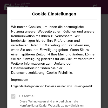
Zum
Hauptinhalt
Cookie Einstellungen
springen
Wir nutzen Cookies, um Ihnen die bestmögliche
Nutzung unserer Webseite zu ermöglichen und unsere
Kommunikation mit Ihnen zu verbessern. Wir
berücksichtigen hierbei Ihre Präferenzen und
verarbeiten Daten für Marketing und Statistiken nur,
wenn Sie uns Ihre Einwilligung geben. Wenn Sie zu
FEHLER: NETWORK ERROR
einem späteren Zeitpunkt Ihre Meinung ändern, können
Sie die Einwilligung jederzeit für die Zukunft widerrufen.
Beim Laden ist ein Fehler aufgetreten.
Weitere Informationen zum Umfang der
Hier sind ein paar Tipps, die dir helfen können:
Datenverarbeitung finden Sie hier:
Datenschutzerklärung
,
Cookie-Richtlinie
.
Überprüfe deine Firewall und deine
Impressum
Internetverbindung.
Laden andere Webseiten, zum Beispiel deine
Folgende Kategorien von Cookies werden von uns eingesetzt:
Suchmaschine?
Essentiell
Prüfe deine Browsererweiterungen.
Diese Technologien sind erforderlich, um die
Manche Erweiterungen, wie Werbeblocker,
Kernfunktionalität der Webseite zu gewährleisten.