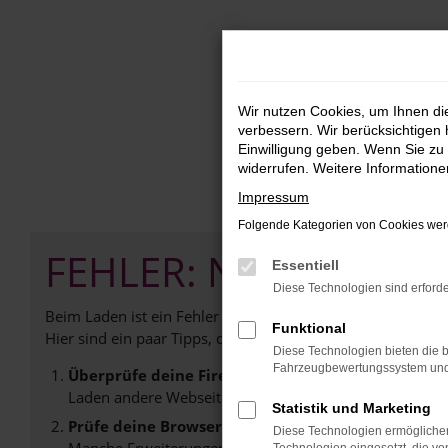
Zum
Hauptinhalt
springen
Wir nutzen Cookies, um Ihnen d
verbessern. Wir berücksichtigen 
Einwilligung geben. Wenn Sie zu 
widerrufen. Weitere Information
Impressum
Folgende Kategorien von Cookies werd
FEHLER: NETWORK E
Essentiell
Diese Technologien sind erforde
Beim Laden ist ein Fehler aufgetreten.
Funktional
Hier sind ein paar Tipps, die dir helfen können:
Diese Technologien bieten die b
Fahrzeugbewertungssystem und w
Überprüfe deine Firewall und deine Internetverb
Laden andere Webseiten, zum Beispiel deine Suchmasc
Statistik und Marketing
Prüfe deine Browsererweiterungen.
Diese Technologien ermöglichen