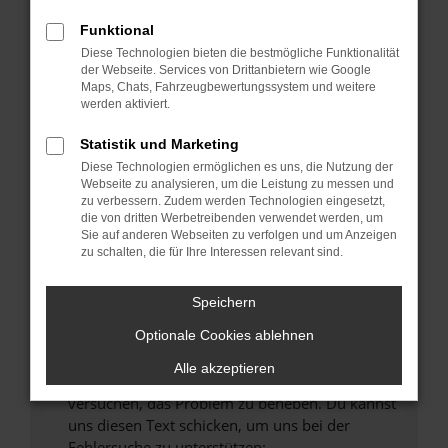
können das Laden bestimmter Seiten
verhindern. Funktioniert die Seite in einem
Funktional
anderen Browser oder in einem privaten
Diese Technologien bieten die bestmögliche Funktionalität
Fenster?
der Webseite. Services von Drittanbietern wie Google
Maps, Chats, Fahrzeugbewertungssystem und weitere
Starte dein Gerät neu.
werden aktiviert.
Das kann manchmal helfen, vorübergehende
Probleme zu beheben.
Statistik und Marketing
Diese Technologien ermöglichen es uns, die Nutzung der
Stelle sicher, dass dein Browser und dein
Webseite zu analysieren, um die Leistung zu messen und
Betriebssystem auf dem neuesten Stand
zu verbessern. Zudem werden Technologien eingesetzt,
sind.
die von dritten Werbetreibenden verwendet werden, um
Sie auf anderen Webseiten zu verfolgen und um Anzeigen
Veraltete Software birgt nicht nur ein
zu schalten, die für Ihre Interessen relevant sind.
Sicherheitsrisiko, sondern kann auch dazu
führen, dass bestimmte Funktionen nicht mehr
Speichern
unterstützt werden.
Wende dich an den Webseitenbetreiber.
Optionale Cookies ablehnen
Wenn du alle oben genannten Schritte versucht
Alle akzeptieren
hast, kontaktiere uns bitte. Wir werden
versuchen, das Problem zu beheben. Du kannst
uns diesen Text schicken, um uns bei der
Fehlersuche zu unterstützen: