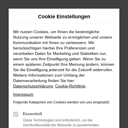
Zum
Hauptinhalt
Cookie Einstellungen
springen
Wir nutzen Cookies, um Ihnen die bestmögliche
Nutzung unserer Webseite zu ermöglichen und unsere
Kommunikation mit Ihnen zu verbessern. Wir
berücksichtigen hierbei Ihre Präferenzen und
verarbeiten Daten für Marketing und Statistiken nur,
wenn Sie uns Ihre Einwilligung geben. Wenn Sie zu
FEHLER: NETWORK ERROR
einem späteren Zeitpunkt Ihre Meinung ändern, können
Sie die Einwilligung jederzeit für die Zukunft widerrufen.
Beim Laden ist ein Fehler aufgetreten.
Weitere Informationen zum Umfang der
Hier sind ein paar Tipps, die dir helfen können:
Datenverarbeitung finden Sie hier:
Datenschutzerklärung
,
Cookie-Richtlinie
.
Überprüfe deine Firewall und deine
Impressum
Internetverbindung.
Laden andere Webseiten, zum Beispiel deine
Folgende Kategorien von Cookies werden von uns eingesetzt:
Suchmaschine?
Essentiell
Prüfe deine Browsererweiterungen.
Diese Technologien sind erforderlich, um die
Manche Erweiterungen, wie Werbeblocker,
Kernfunktionalität der Webseite zu gewährleisten.