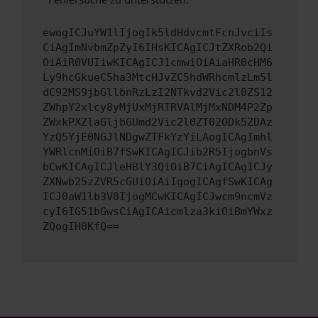
ewogICJuYW1lIjogIk5ldHdvcmtFcnJvciIs
CiAgImNvbmZpZyI6IHsKICAgICJtZXRob2Qi
OiAiR0VUIiwKICAgICJ1cmwiOiAiaHR0cHM6
Ly9hcGkueC5ha3MtcHJvZC5hdWRhcmlzLm5l
dC92MS9jbGllbnRzLzI2NTkvd2Vic2l0ZS12
ZWhpY2xlcy8yMjUxMjRTRVAlMjMxNDM4P2Zp
ZWxkPXZlaGljbGUmd2Vic2l0ZT02ODk5ZDAz
YzQ5YjE0NGJlNDgwZTFkYzYiLAogICAgImhl
YWRlcnMiOiB7fSwKICAgICJib2R5IjogbnVs
bCwKICAgICJleHBlY3QiOiB7CiAgICAgICJy
ZXNwb25zZVR5cGUiOiAiIgogICAgfSwKICAg
ICJ0aW1lb3V0IjogMCwKICAgICJwcm9ncmVz
cyI6IG51bGwsCiAgICAicmlza3kiOiBmYWxz
ZQogIH0KfQ==