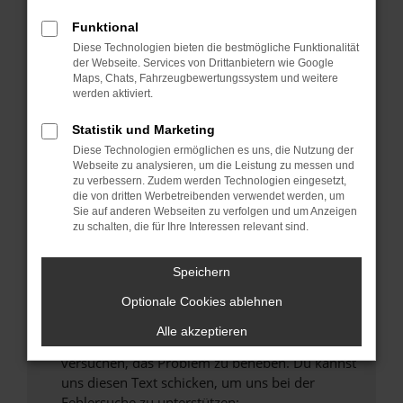
können das Laden bestimmter Seiten
verhindern. Funktioniert die Seite in einem
Funktional
anderen Browser oder in einem privaten
Diese Technologien bieten die bestmögliche Funktionalität
Fenster?
der Webseite. Services von Drittanbietern wie Google
Maps, Chats, Fahrzeugbewertungssystem und weitere
Starte dein Gerät neu.
werden aktiviert.
Das kann manchmal helfen, vorübergehende
Probleme zu beheben.
Statistik und Marketing
Diese Technologien ermöglichen es uns, die Nutzung der
Stelle sicher, dass dein Browser und dein
Webseite zu analysieren, um die Leistung zu messen und
Betriebssystem auf dem neuesten Stand
zu verbessern. Zudem werden Technologien eingesetzt,
sind.
die von dritten Werbetreibenden verwendet werden, um
Sie auf anderen Webseiten zu verfolgen und um Anzeigen
Veraltete Software birgt nicht nur ein
zu schalten, die für Ihre Interessen relevant sind.
Sicherheitsrisiko, sondern kann auch dazu
führen, dass bestimmte Funktionen nicht mehr
Speichern
unterstützt werden.
Wende dich an den Webseitenbetreiber.
Optionale Cookies ablehnen
Wenn du alle oben genannten Schritte versucht
Alle akzeptieren
hast, kontaktiere uns bitte. Wir werden
versuchen, das Problem zu beheben. Du kannst
uns diesen Text schicken, um uns bei der
Fehlersuche zu unterstützen: