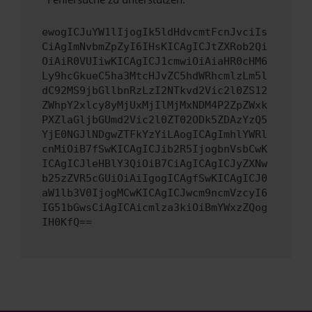
ewogICJuYW1lIjogIk5ldHdvcmtFcnJvciIs
CiAgImNvbmZpZyI6IHsKICAgICJtZXRob2Qi
OiAiR0VUIiwKICAgICJ1cmwiOiAiaHR0cHM6
Ly9hcGkueC5ha3MtcHJvZC5hdWRhcmlzLm5l
dC92MS9jbGllbnRzLzI2NTkvd2Vic2l0ZS12
ZWhpY2xlcy8yMjUxMjIlMjMxNDM4P2ZpZWxk
PXZlaGljbGUmd2Vic2l0ZT02ODk5ZDAzYzQ5
YjE0NGJlNDgwZTFkYzYiLAogICAgImhlYWRl
cnMiOiB7fSwKICAgICJib2R5IjogbnVsbCwK
ICAgICJleHBlY3QiOiB7CiAgICAgICJyZXNw
b25zZVR5cGUiOiAiIgogICAgfSwKICAgICJ0
aW1lb3V0IjogMCwKICAgICJwcm9ncmVzcyI6
IG51bGwsCiAgICAicmlza3kiOiBmYWxzZQog
IH0KfQ==