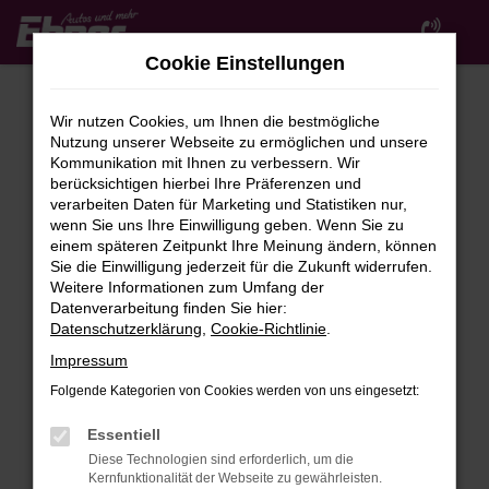
Zum
Hauptinhalt
Cookie Einstellungen
springen
Wir nutzen Cookies, um Ihnen die bestmögliche
Nutzung unserer Webseite zu ermöglichen und unsere
Kommunikation mit Ihnen zu verbessern. Wir
berücksichtigen hierbei Ihre Präferenzen und
verarbeiten Daten für Marketing und Statistiken nur,
wenn Sie uns Ihre Einwilligung geben. Wenn Sie zu
FEHLER: NETWORK ERROR
einem späteren Zeitpunkt Ihre Meinung ändern, können
Sie die Einwilligung jederzeit für die Zukunft widerrufen.
Beim Laden ist ein Fehler aufgetreten.
Weitere Informationen zum Umfang der
Hier sind ein paar Tipps, die dir helfen können:
Datenverarbeitung finden Sie hier:
Datenschutzerklärung
,
Cookie-Richtlinie
.
Überprüfe deine Firewall und deine
Impressum
Internetverbindung.
Laden andere Webseiten, zum Beispiel deine
Folgende Kategorien von Cookies werden von uns eingesetzt:
Suchmaschine?
Essentiell
Prüfe deine Browsererweiterungen.
Diese Technologien sind erforderlich, um die
Manche Erweiterungen, wie Werbeblocker,
Kernfunktionalität der Webseite zu gewährleisten.