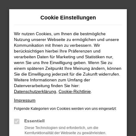
Zum
Hauptinhalt
Cookie Einstellungen
springen
Wir nutzen Cookies, um Ihnen die bestmögliche
Nutzung unserer Webseite zu ermöglichen und unsere
Kommunikation mit Ihnen zu verbessern. Wir
berücksichtigen hierbei Ihre Präferenzen und
verarbeiten Daten für Marketing und Statistiken nur,
wenn Sie uns Ihre Einwilligung geben. Wenn Sie zu
FEHLER: NETWORK ERROR
einem späteren Zeitpunkt Ihre Meinung ändern, können
Sie die Einwilligung jederzeit für die Zukunft widerrufen.
Beim Laden ist ein Fehler aufgetreten.
Weitere Informationen zum Umfang der
Hier sind ein paar Tipps, die dir helfen können:
Datenverarbeitung finden Sie hier:
Datenschutzerklärung
,
Cookie-Richtlinie
.
Überprüfe deine Firewall und deine
Impressum
Internetverbindung.
Laden andere Webseiten, zum Beispiel deine
Folgende Kategorien von Cookies werden von uns eingesetzt:
Suchmaschine?
Essentiell
Prüfe deine Browsererweiterungen.
Diese Technologien sind erforderlich, um die
Manche Erweiterungen, wie Werbeblocker,
Kernfunktionalität der Webseite zu gewährleisten.