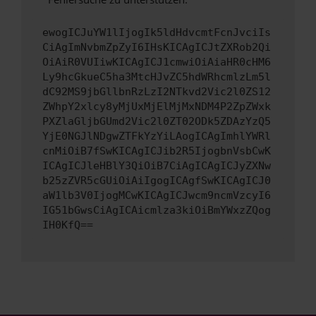
ewogICJuYW1lIjogIk5ldHdvcmtFcnJvciIs
CiAgImNvbmZpZyI6IHsKICAgICJtZXRob2Qi
OiAiR0VUIiwKICAgICJ1cmwiOiAiaHR0cHM6
Ly9hcGkueC5ha3MtcHJvZC5hdWRhcmlzLm5l
dC92MS9jbGllbnRzLzI2NTkvd2Vic2l0ZS12
ZWhpY2xlcy8yMjUxMjElMjMxNDM4P2ZpZWxk
PXZlaGljbGUmd2Vic2l0ZT02ODk5ZDAzYzQ5
YjE0NGJlNDgwZTFkYzYiLAogICAgImhlYWRl
cnMiOiB7fSwKICAgICJib2R5IjogbnVsbCwK
ICAgICJleHBlY3QiOiB7CiAgICAgICJyZXNw
b25zZVR5cGUiOiAiIgogICAgfSwKICAgICJ0
aW1lb3V0IjogMCwKICAgICJwcm9ncmVzcyI6
IG51bGwsCiAgICAicmlza3kiOiBmYWxzZQog
IH0KfQ==