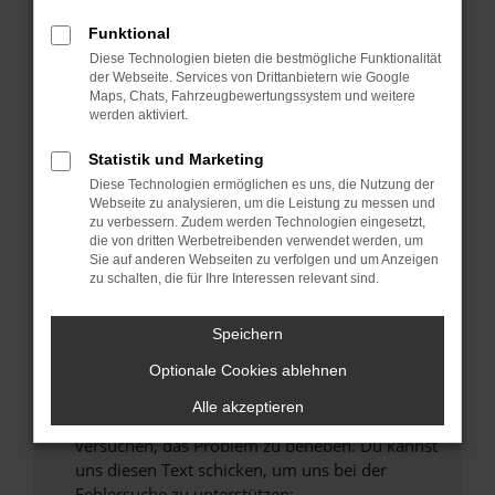
können das Laden bestimmter Seiten
verhindern. Funktioniert die Seite in einem
Funktional
anderen Browser oder in einem privaten
Diese Technologien bieten die bestmögliche Funktionalität
Fenster?
der Webseite. Services von Drittanbietern wie Google
Maps, Chats, Fahrzeugbewertungssystem und weitere
Starte dein Gerät neu.
werden aktiviert.
Das kann manchmal helfen, vorübergehende
Probleme zu beheben.
Statistik und Marketing
Diese Technologien ermöglichen es uns, die Nutzung der
Stelle sicher, dass dein Browser und dein
Webseite zu analysieren, um die Leistung zu messen und
Betriebssystem auf dem neuesten Stand
zu verbessern. Zudem werden Technologien eingesetzt,
sind.
die von dritten Werbetreibenden verwendet werden, um
Sie auf anderen Webseiten zu verfolgen und um Anzeigen
Veraltete Software birgt nicht nur ein
zu schalten, die für Ihre Interessen relevant sind.
Sicherheitsrisiko, sondern kann auch dazu
führen, dass bestimmte Funktionen nicht mehr
Speichern
unterstützt werden.
Wende dich an den Webseitenbetreiber.
Optionale Cookies ablehnen
Wenn du alle oben genannten Schritte versucht
Alle akzeptieren
hast, kontaktiere uns bitte. Wir werden
versuchen, das Problem zu beheben. Du kannst
uns diesen Text schicken, um uns bei der
Fehlersuche zu unterstützen: