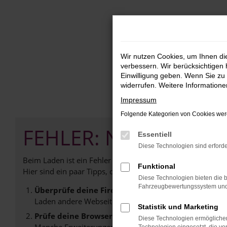
Zum
Hauptinhalt
springen
Wir nutzen Cookies, um Ihnen d
verbessern. Wir berücksichtigen 
Einwilligung geben. Wenn Sie zu 
widerrufen. Weitere Information
Impressum
Folgende Kategorien von Cookies werd
FEHLER: NETWORK E
Essentiell
Diese Technologien sind erforde
Beim Laden ist ein Fehler aufgetreten.
Funktional
Hier sind ein paar Tipps, die dir helfen können:
Diese Technologien bieten die b
Fahrzeugbewertungssystem und w
Überprüfe deine Firewall und deine Internetverb
Laden andere Webseiten, zum Beispiel deine Suchmasc
Statistik und Marketing
Prüfe deine Browsererweiterungen.
Diese Technologien ermöglichen