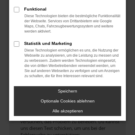
können das Laden bestimmter Seiten
verhindern. Funktioniert die Seite in einem
Funktional
anderen Browser oder in einem privaten
Diese Technologien bieten die bestmögliche Funktionalität
Fenster?
der Webseite. Services von Drittanbietern wie Google
Maps, Chats, Fahrzeugbewertungssystem und weitere
Starte dein Gerät neu.
werden aktiviert.
Das kann manchmal helfen, vorübergehende
Probleme zu beheben.
Statistik und Marketing
Diese Technologien ermöglichen es uns, die Nutzung der
Stelle sicher, dass dein Browser und dein
Webseite zu analysieren, um die Leistung zu messen und
Betriebssystem auf dem neuesten Stand
zu verbessern. Zudem werden Technologien eingesetzt,
sind.
die von dritten Werbetreibenden verwendet werden, um
Sie auf anderen Webseiten zu verfolgen und um Anzeigen
Veraltete Software birgt nicht nur ein
zu schalten, die für Ihre Interessen relevant sind.
Sicherheitsrisiko, sondern kann auch dazu
führen, dass bestimmte Funktionen nicht mehr
Speichern
unterstützt werden.
Wende dich an den Webseitenbetreiber.
Optionale Cookies ablehnen
Wenn du alle oben genannten Schritte versucht
Alle akzeptieren
hast, kontaktiere uns bitte. Wir werden
versuchen, das Problem zu beheben. Du kannst
uns diesen Text schicken, um uns bei der
Fehlersuche zu unterstützen: