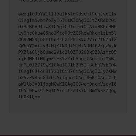
ewogICJuYW1lIjogIk5ldHdvcmtFcnJvciIs
CiAgImNvbmZpZyI6IHsKICAgICJtZXRob2Qi
OiAiR0VUIiwKICAgICJ1cmwiOiAiaHR0cHM6
Ly9hcGkueC5ha3MtcHJvZC5hdWRhcmlzLm5l
dC92MS9jbGllbnRzLzI2NTkvd2Vic2l0ZS12
ZWhpY2xlcy8xMjY1NDUlMjMxNDM4P2ZpZWxk
PXZlaGljbGUmd2Vic2l0ZT02ODk5ZDAzYzQ5
YjE0NGJlNDgwZTFkYzYiLAogICAgImhlYWRl
cnMiOiB7fSwKICAgICJib2R5IjogbnVsbCwK
ICAgICJleHBlY3QiOiB7CiAgICAgICJyZXNw
b25zZVR5cGUiOiAiIgogICAgfSwKICAgICJ0
aW1lb3V0IjogMCwKICAgICJwcm9ncmVzcyI6
IG51bGwsCiAgICAicmlza3kiOiBmYWxzZQog
IH0KfQ==