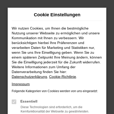
Zum
Hauptinhalt
Cookie Einstellungen
springen
Wir nutzen Cookies, um Ihnen die bestmögliche
Nutzung unserer Webseite zu ermöglichen und unsere
Kommunikation mit Ihnen zu verbessern. Wir
berücksichtigen hierbei Ihre Präferenzen und
verarbeiten Daten für Marketing und Statistiken nur,
wenn Sie uns Ihre Einwilligung geben. Wenn Sie zu
FEHLER: NETWORK ERROR
einem späteren Zeitpunkt Ihre Meinung ändern, können
Sie die Einwilligung jederzeit für die Zukunft widerrufen.
Beim Laden ist ein Fehler aufgetreten.
Weitere Informationen zum Umfang der
Hier sind ein paar Tipps, die dir helfen können:
Datenverarbeitung finden Sie hier:
Datenschutzerklärung
,
Cookie-Richtlinie
.
Überprüfe deine Firewall und deine
Impressum
Internetverbindung.
Laden andere Webseiten, zum Beispiel deine
Folgende Kategorien von Cookies werden von uns eingesetzt:
Suchmaschine?
Essentiell
Prüfe deine Browsererweiterungen.
Diese Technologien sind erforderlich, um die
Manche Erweiterungen, wie Werbeblocker,
Kernfunktionalität der Webseite zu gewährleisten.