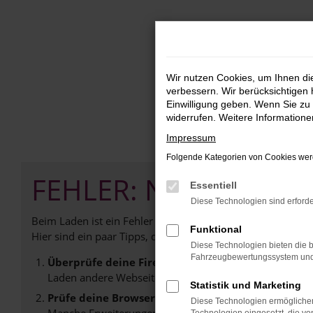
Zum
Hauptinhalt
springen
Wir nutzen Cookies, um Ihnen d
verbessern. Wir berücksichtigen 
Einwilligung geben. Wenn Sie zu 
widerrufen. Weitere Information
Impressum
Folgende Kategorien von Cookies werd
FEHLER: NETWORK E
Essentiell
Diese Technologien sind erforde
Beim Laden ist ein Fehler aufgetreten.
Funktional
Hier sind ein paar Tipps, die dir helfen können:
Diese Technologien bieten die b
Fahrzeugbewertungssystem und w
Überprüfe deine Firewall und deine Internetverb
Laden andere Webseiten, zum Beispiel deine Suchmasc
Statistik und Marketing
Prüfe deine Browsererweiterungen.
Diese Technologien ermöglichen