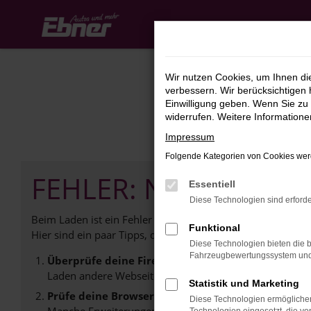
Zum
Hauptinhalt
springen
Wir nutzen Cookies, um Ihnen d
verbessern. Wir berücksichtigen 
Einwilligung geben. Wenn Sie zu 
widerrufen. Weitere Information
Impressum
Folgende Kategorien von Cookies werd
FEHLER: NETWORK E
Essentiell
Diese Technologien sind erforde
Beim Laden ist ein Fehler aufgetreten.
Funktional
Hier sind ein paar Tipps, die dir helfen können:
Diese Technologien bieten die b
Fahrzeugbewertungssystem und w
Überprüfe deine Firewall und deine Internetverb
Laden andere Webseiten, zum Beispiel deine Suchmasc
Statistik und Marketing
Prüfe deine Browsererweiterungen.
Diese Technologien ermöglichen