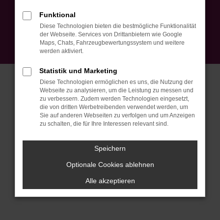
Impressum
Datenschutz
EU Data Act
Barrierefreiheit
Funktional
Cookie Einstellungen
Diese Technologien bieten die bestmögliche Funktionalität
© 2026 Autohaus Peter Ebner GmbH | Am Mühlebach 5 | DE-79774
der Webseite. Services von Drittanbietern wie Google
Albbruck | info@autohausebner.de |
Webdesign by audaris.de
Maps, Chats, Fahrzeugbewertungssystem und weitere
werden aktiviert.
Statistik und Marketing
Diese Technologien ermöglichen es uns, die Nutzung der
Webseite zu analysieren, um die Leistung zu messen und
zu verbessern. Zudem werden Technologien eingesetzt,
die von dritten Werbetreibenden verwendet werden, um
Sie auf anderen Webseiten zu verfolgen und um Anzeigen
zu schalten, die für Ihre Interessen relevant sind.
Speichern
Optionale Cookies ablehnen
Alle akzeptieren