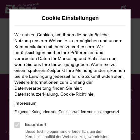
Zum
Hauptinhalt
Cookie Einstellungen
springen
Wir nutzen Cookies, um Ihnen die bestmögliche
Nutzung unserer Webseite zu ermöglichen und unsere
Kommunikation mit Ihnen zu verbessern. Wir
berücksichtigen hierbei Ihre Präferenzen und
verarbeiten Daten für Marketing und Statistiken nur,
wenn Sie uns Ihre Einwilligung geben. Wenn Sie zu
einem späteren Zeitpunkt Ihre Meinung ändern, können
Sie die Einwilligung jederzeit für die Zukunft widerrufen.
Weitere Informationen zum Umfang der
Datenverarbeitung finden Sie hier:
Ehemaliger Neupreis (Unverbindliche Preisempfehlung des Herstellers
1
Datenschutzerklärung
,
Cookie-Richtlinie
.
am Tag der Erstzulassung).
Der errechnete Preisvorteil sowie die angegebene Ersparnis errechnet
Impressum
sich gegenüber der ehemaligen unverbindlichen Preisempfehlung des
Herstellers am Tag der Erstzulassung (Neupreis).
Folgende Kategorien von Cookies werden von uns eingesetzt:
2
Hierbei handelt es sich um ein Finanzierungs-Angebot. Preise sind
Bruttopreise. Irrtümer vorbehalten.
Essentiell
Diese Technologien sind erforderlich, um die
3
Hierbei handelt es sich um ein Leasing-Angebot. Preise sind Bruttopreise.
Kernfunktionalität der Webseite zu gewährleisten.
Irrtümer vorbehalten.