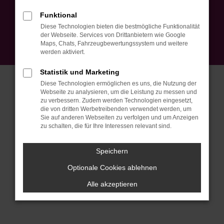
Impressum
Datenschutz
EU Data Act
Barrierefreiheit
Funktional
Cookie Einstellungen
Diese Technologien bieten die bestmögliche Funktionalität
© 2026 Autohaus Peter Ebner GmbH | Am Mühlebach 5 | DE-79774
der Webseite. Services von Drittanbietern wie Google
Albbruck | info@autohausebner.de |
Webdesign by audaris.de
Maps, Chats, Fahrzeugbewertungssystem und weitere
werden aktiviert.
Statistik und Marketing
Diese Technologien ermöglichen es uns, die Nutzung der
Webseite zu analysieren, um die Leistung zu messen und
zu verbessern. Zudem werden Technologien eingesetzt,
die von dritten Werbetreibenden verwendet werden, um
Sie auf anderen Webseiten zu verfolgen und um Anzeigen
zu schalten, die für Ihre Interessen relevant sind.
Speichern
Optionale Cookies ablehnen
Alle akzeptieren