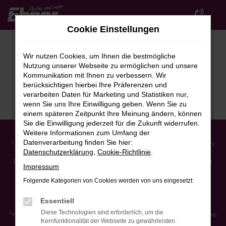
Zum
Hauptinhalt
Cookie Einstellungen
springen
Wir nutzen Cookies, um Ihnen die bestmögliche
Nutzung unserer Webseite zu ermöglichen und unsere
Kommunikation mit Ihnen zu verbessern. Wir
berücksichtigen hierbei Ihre Präferenzen und
verarbeiten Daten für Marketing und Statistiken nur,
wenn Sie uns Ihre Einwilligung geben. Wenn Sie zu
einem späteren Zeitpunkt Ihre Meinung ändern, können
Sie die Einwilligung jederzeit für die Zukunft widerrufen.
Weitere Informationen zum Umfang der
Datenverarbeitung finden Sie hier:
Ehemaliger Neupreis (Unverbindliche Preisempfehlung des Herstellers
1
Datenschutzerklärung
,
Cookie-Richtlinie
.
am Tag der Erstzulassung).
Der errechnete Preisvorteil sowie die angegebene Ersparnis errechnet
Impressum
sich gegenüber der ehemaligen unverbindlichen Preisempfehlung des
Herstellers am Tag der Erstzulassung (Neupreis).
Folgende Kategorien von Cookies werden von uns eingesetzt:
2
Hierbei handelt es sich um ein Finanzierungs-Angebot. Preise sind
Bruttopreise. Irrtümer vorbehalten.
Essentiell
Diese Technologien sind erforderlich, um die
3
Hierbei handelt es sich um ein Leasing-Angebot. Preise sind Bruttopreise.
Kernfunktionalität der Webseite zu gewährleisten.
Irrtümer vorbehalten.