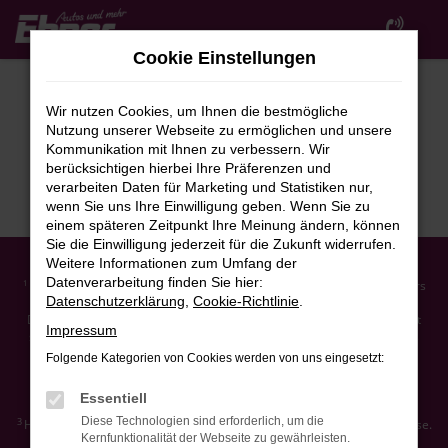
Zum
Hauptinhalt
Cookie Einstellungen
springen
Wir nutzen Cookies, um Ihnen die bestmögliche
Nutzung unserer Webseite zu ermöglichen und unsere
Kommunikation mit Ihnen zu verbessern. Wir
berücksichtigen hierbei Ihre Präferenzen und
verarbeiten Daten für Marketing und Statistiken nur,
wenn Sie uns Ihre Einwilligung geben. Wenn Sie zu
einem späteren Zeitpunkt Ihre Meinung ändern, können
Sie die Einwilligung jederzeit für die Zukunft widerrufen.
Weitere Informationen zum Umfang der
Datenverarbeitung finden Sie hier:
Ehemaliger Neupreis (Unverbindliche Preisempfehlung des Herstellers
1
Datenschutzerklärung
,
Cookie-Richtlinie
.
am Tag der Erstzulassung).
Der errechnete Preisvorteil sowie die angegebene Ersparnis errechnet
Impressum
sich gegenüber der ehemaligen unverbindlichen Preisempfehlung des
Herstellers am Tag der Erstzulassung (Neupreis).
Folgende Kategorien von Cookies werden von uns eingesetzt:
2
Hierbei handelt es sich um ein Finanzierungs-Angebot. Preise sind
Bruttopreise. Irrtümer vorbehalten.
Essentiell
Diese Technologien sind erforderlich, um die
3
Hierbei handelt es sich um ein Leasing-Angebot. Preise sind Bruttopreise.
Kernfunktionalität der Webseite zu gewährleisten.
Irrtümer vorbehalten.