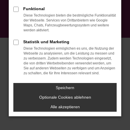
Impressum
Datenschutz
EU Data Act
Barrierefreiheit
Funktional
Cookie Einstellungen
Diese Technologien bieten die bestmögliche Funktionalität
© 2026 Autohaus Peter Ebner GmbH | Am Mühlebach 5 | DE-79774
der Webseite. Services von Drittanbietern wie Google
Albbruck | info@autohausebner.de |
Webdesign by audaris.de
Maps, Chats, Fahrzeugbewertungssystem und weitere
werden aktiviert.
Statistik und Marketing
Diese Technologien ermöglichen es uns, die Nutzung der
Webseite zu analysieren, um die Leistung zu messen und
zu verbessern. Zudem werden Technologien eingesetzt,
die von dritten Werbetreibenden verwendet werden, um
Sie auf anderen Webseiten zu verfolgen und um Anzeigen
zu schalten, die für Ihre Interessen relevant sind.
Speichern
Optionale Cookies ablehnen
Alle akzeptieren