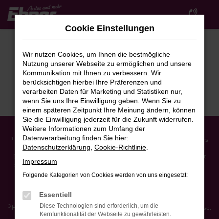
Zum
Hauptinhalt
Cookie Einstellungen
springen
Wir nutzen Cookies, um Ihnen die bestmögliche
Nutzung unserer Webseite zu ermöglichen und unsere
Kommunikation mit Ihnen zu verbessern. Wir
berücksichtigen hierbei Ihre Präferenzen und
verarbeiten Daten für Marketing und Statistiken nur,
wenn Sie uns Ihre Einwilligung geben. Wenn Sie zu
einem späteren Zeitpunkt Ihre Meinung ändern, können
Sie die Einwilligung jederzeit für die Zukunft widerrufen.
Weitere Informationen zum Umfang der
Datenverarbeitung finden Sie hier:
Ehemaliger Neupreis (Unverbindliche Preisempfehlung des Herstellers
1
Datenschutzerklärung
,
Cookie-Richtlinie
.
am Tag der Erstzulassung).
Der errechnete Preisvorteil sowie die angegebene Ersparnis errechnet
Impressum
sich gegenüber der ehemaligen unverbindlichen Preisempfehlung des
Herstellers am Tag der Erstzulassung (Neupreis).
Folgende Kategorien von Cookies werden von uns eingesetzt:
2
Hierbei handelt es sich um ein Finanzierungs-Angebot. Preise sind
Bruttopreise. Irrtümer vorbehalten.
Essentiell
Diese Technologien sind erforderlich, um die
3
Hierbei handelt es sich um ein Leasing-Angebot. Preise sind Bruttopreise.
Kernfunktionalität der Webseite zu gewährleisten.
Irrtümer vorbehalten.