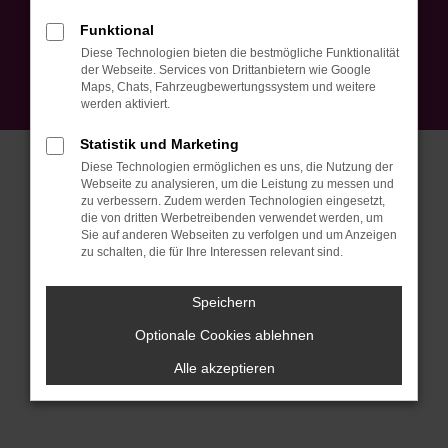
Impressum
Datenschutz
EU Data Act
Barrierefreiheit
Funktional
Cookie Einstellungen
Diese Technologien bieten die bestmögliche Funktionalität
© 2026 Autohaus Peter Ebner GmbH | Am Mühlebach 5 | DE-79774
der Webseite. Services von Drittanbietern wie Google
Albbruck | info@autohausebner.de |
Webdesign by audaris.de
Maps, Chats, Fahrzeugbewertungssystem und weitere
werden aktiviert.
Statistik und Marketing
Diese Technologien ermöglichen es uns, die Nutzung der
Webseite zu analysieren, um die Leistung zu messen und
zu verbessern. Zudem werden Technologien eingesetzt,
die von dritten Werbetreibenden verwendet werden, um
Sie auf anderen Webseiten zu verfolgen und um Anzeigen
zu schalten, die für Ihre Interessen relevant sind.
Speichern
Optionale Cookies ablehnen
Alle akzeptieren