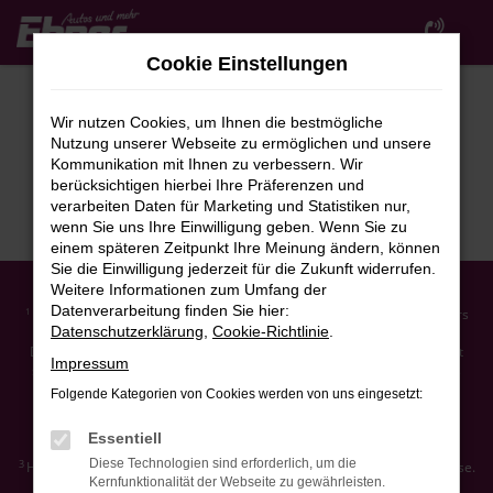
Zum
Hauptinhalt
Cookie Einstellungen
springen
Wir nutzen Cookies, um Ihnen die bestmögliche
Nutzung unserer Webseite zu ermöglichen und unsere
Kommunikation mit Ihnen zu verbessern. Wir
berücksichtigen hierbei Ihre Präferenzen und
verarbeiten Daten für Marketing und Statistiken nur,
wenn Sie uns Ihre Einwilligung geben. Wenn Sie zu
einem späteren Zeitpunkt Ihre Meinung ändern, können
Sie die Einwilligung jederzeit für die Zukunft widerrufen.
Weitere Informationen zum Umfang der
Datenverarbeitung finden Sie hier:
Ehemaliger Neupreis (Unverbindliche Preisempfehlung des Herstellers
1
Datenschutzerklärung
,
Cookie-Richtlinie
.
am Tag der Erstzulassung).
Der errechnete Preisvorteil sowie die angegebene Ersparnis errechnet
Impressum
sich gegenüber der ehemaligen unverbindlichen Preisempfehlung des
Herstellers am Tag der Erstzulassung (Neupreis).
Folgende Kategorien von Cookies werden von uns eingesetzt:
2
Hierbei handelt es sich um ein Finanzierungs-Angebot. Preise sind
Bruttopreise. Irrtümer vorbehalten.
Essentiell
Diese Technologien sind erforderlich, um die
3
Hierbei handelt es sich um ein Leasing-Angebot. Preise sind Bruttopreise.
Kernfunktionalität der Webseite zu gewährleisten.
Irrtümer vorbehalten.