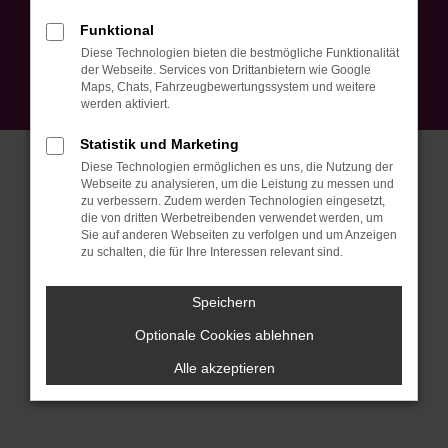
Impressum
Datenschutz
EU Data Act
Barrierefreiheit
Funktional
Cookie Einstellungen
Diese Technologien bieten die bestmögliche Funktionalität
© 2026 Autohaus Peter Ebner GmbH | Am Mühlebach 5 | DE-79774
der Webseite. Services von Drittanbietern wie Google
Albbruck | info@autohausebner.de |
Webdesign by audaris.de
Maps, Chats, Fahrzeugbewertungssystem und weitere
werden aktiviert.
Statistik und Marketing
Diese Technologien ermöglichen es uns, die Nutzung der
Webseite zu analysieren, um die Leistung zu messen und
zu verbessern. Zudem werden Technologien eingesetzt,
die von dritten Werbetreibenden verwendet werden, um
Sie auf anderen Webseiten zu verfolgen und um Anzeigen
zu schalten, die für Ihre Interessen relevant sind.
Speichern
Optionale Cookies ablehnen
Alle akzeptieren