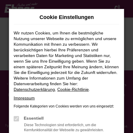
Zum
Hauptinhalt
Cookie Einstellungen
springen
Wir nutzen Cookies, um Ihnen die bestmögliche
Nutzung unserer Webseite zu ermöglichen und unsere
Kommunikation mit Ihnen zu verbessern. Wir
berücksichtigen hierbei Ihre Präferenzen und
verarbeiten Daten für Marketing und Statistiken nur,
wenn Sie uns Ihre Einwilligung geben. Wenn Sie zu
einem späteren Zeitpunkt Ihre Meinung ändern, können
Sie die Einwilligung jederzeit für die Zukunft widerrufen.
Weitere Informationen zum Umfang der
Datenverarbeitung finden Sie hier:
Ehemaliger Neupreis (Unverbindliche Preisempfehlung des Herstellers
1
Datenschutzerklärung
,
Cookie-Richtlinie
.
am Tag der Erstzulassung).
Der errechnete Preisvorteil sowie die angegebene Ersparnis errechnet
Impressum
sich gegenüber der ehemaligen unverbindlichen Preisempfehlung des
Herstellers am Tag der Erstzulassung (Neupreis).
Folgende Kategorien von Cookies werden von uns eingesetzt:
2
Hierbei handelt es sich um ein Finanzierungs-Angebot. Preise sind
Bruttopreise. Irrtümer vorbehalten.
Essentiell
Diese Technologien sind erforderlich, um die
3
Hierbei handelt es sich um ein Leasing-Angebot. Preise sind Bruttopreise.
Kernfunktionalität der Webseite zu gewährleisten.
Irrtümer vorbehalten.