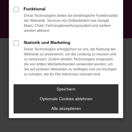
Impressum
Datenschutz
EU Data Act
Barrierefreiheit
Funktional
Cookie Einstellungen
Diese Technologien bieten die bestmögliche Funktionalität
© 2026 Autohaus Peter Ebner GmbH | Am Mühlebach 5 | DE-79774
der Webseite. Services von Drittanbietern wie Google
Albbruck | info@autohausebner.de |
Webdesign by audaris.de
Maps, Chats, Fahrzeugbewertungssystem und weitere
werden aktiviert.
Statistik und Marketing
Diese Technologien ermöglichen es uns, die Nutzung der
Webseite zu analysieren, um die Leistung zu messen und
zu verbessern. Zudem werden Technologien eingesetzt,
die von dritten Werbetreibenden verwendet werden, um
Sie auf anderen Webseiten zu verfolgen und um Anzeigen
zu schalten, die für Ihre Interessen relevant sind.
Speichern
Optionale Cookies ablehnen
Alle akzeptieren