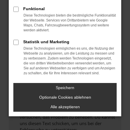
können das Laden bestimmter Seiten
verhindern. Funktioniert die Seite in einem
Funktional
anderen Browser oder in einem privaten
Diese Technologien bieten die bestmögliche Funktionalität
Fenster?
der Webseite. Services von Drittanbietern wie Google
Maps, Chats, Fahrzeugbewertungssystem und weitere
Starte dein Gerät neu.
werden aktiviert.
Das kann manchmal helfen, vorübergehende
Probleme zu beheben.
Statistik und Marketing
Diese Technologien ermöglichen es uns, die Nutzung der
Stelle sicher, dass dein Browser und dein
Webseite zu analysieren, um die Leistung zu messen und
Betriebssystem auf dem neuesten Stand
zu verbessern. Zudem werden Technologien eingesetzt,
sind.
die von dritten Werbetreibenden verwendet werden, um
Sie auf anderen Webseiten zu verfolgen und um Anzeigen
Veraltete Software birgt nicht nur ein
zu schalten, die für Ihre Interessen relevant sind.
Sicherheitsrisiko, sondern kann auch dazu
führen, dass bestimmte Funktionen nicht mehr
Speichern
unterstützt werden.
Wende dich an den Webseitenbetreiber.
Optionale Cookies ablehnen
Wenn du alle oben genannten Schritte versucht
Alle akzeptieren
hast, kontaktiere uns bitte. Wir werden
versuchen, das Problem zu beheben. Du kannst
uns diesen Text schicken, um uns bei der
Fehlersuche zu unterstützen: