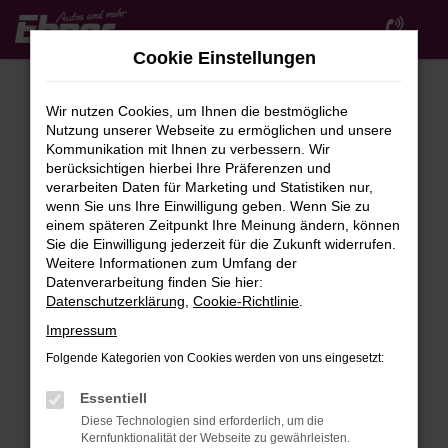
Zum
Hauptinhalt
Cookie Einstellungen
springen
Wir nutzen Cookies, um Ihnen die bestmögliche
Nutzung unserer Webseite zu ermöglichen und unsere
Kommunikation mit Ihnen zu verbessern. Wir
berücksichtigen hierbei Ihre Präferenzen und
verarbeiten Daten für Marketing und Statistiken nur,
wenn Sie uns Ihre Einwilligung geben. Wenn Sie zu
FEHLER: NETWORK ERROR
einem späteren Zeitpunkt Ihre Meinung ändern, können
Sie die Einwilligung jederzeit für die Zukunft widerrufen.
Beim Laden ist ein Fehler aufgetreten.
Weitere Informationen zum Umfang der
Hier sind ein paar Tipps, die dir helfen können:
Datenverarbeitung finden Sie hier:
Datenschutzerklärung
,
Cookie-Richtlinie
.
Überprüfe deine Firewall und deine
Impressum
Internetverbindung.
Laden andere Webseiten, zum Beispiel deine
Folgende Kategorien von Cookies werden von uns eingesetzt:
Suchmaschine?
Essentiell
Prüfe deine Browsererweiterungen.
Diese Technologien sind erforderlich, um die
Manche Erweiterungen, wie Werbeblocker,
Kernfunktionalität der Webseite zu gewährleisten.