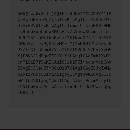
ewogICJuYW1lIjogIk5ldHdvcmtFcnJvciIs
CiAgImNvbmZpZyI6IHsKICAgICJtZXRob2Qi
OiAiR0VUIiwKICAgICJ1cmwiOiAiaHR0cHM6
Ly9hcGkueC5ha3MtcHJvZC5hdWRhcmlzLm5l
dC92MS9jbGllbnRzLzI2NTkvd2Vic2l0ZS12
ZWhpY2xlcy8yNDIzNDclMjMxNDM4P2ZpZWxk
PXZlaGljbGUmd2Vic2l0ZT02ODk5ZDAzYzQ5
YjE0NGJlNDgwZTFkYzYiLAogICAgImhlYWRl
cnMiOiB7fSwKICAgICJib2R5IjogbnVsbCwK
ICAgICJleHBlY3QiOiB7CiAgICAgICJyZXNw
b25zZVR5cGUiOiAiIgogICAgfSwKICAgICJ0
aW1lb3V0IjogMCwKICAgICJwcm9ncmVzcyI6
IG51bGwsCiAgICAicmlza3kiOiBmYWxzZQog
IH0KfQ==