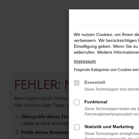
Zum
Hauptinhalt
springen
Wir nutzen Cookies, um Ihnen d
verbessern. Wir berücksichtigen 
Einwilligung geben. Wenn Sie zu 
widerrufen. Weitere Information
Impressum
Folgende Kategorien von Cookies werd
FEHLER: NETWORK E
Essentiell
Diese Technologien sind erforde
Beim Laden ist ein Fehler aufgetreten.
Funktional
Hier sind ein paar Tipps, die dir helfen können:
Diese Technologien bieten die b
Fahrzeugbewertungssystem und w
Überprüfe deine Firewall und deine Internetverb
Laden andere Webseiten, zum Beispiel deine Suchmasc
Statistik und Marketing
Prüfe deine Browsererweiterungen.
Diese Technologien ermöglichen