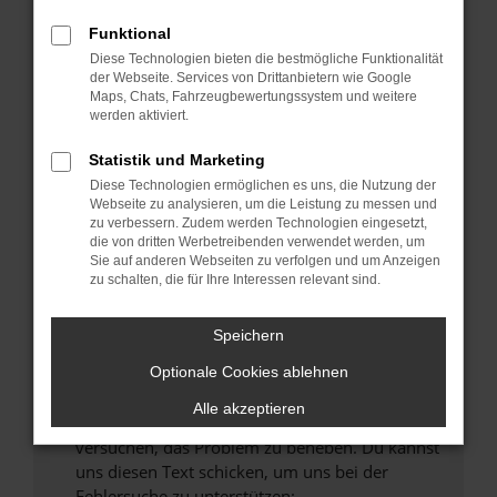
können das Laden bestimmter Seiten
verhindern. Funktioniert die Seite in einem
Funktional
anderen Browser oder in einem privaten
Diese Technologien bieten die bestmögliche Funktionalität
Fenster?
der Webseite. Services von Drittanbietern wie Google
Maps, Chats, Fahrzeugbewertungssystem und weitere
Starte dein Gerät neu.
werden aktiviert.
Das kann manchmal helfen, vorübergehende
Probleme zu beheben.
Statistik und Marketing
Diese Technologien ermöglichen es uns, die Nutzung der
Stelle sicher, dass dein Browser und dein
Webseite zu analysieren, um die Leistung zu messen und
Betriebssystem auf dem neuesten Stand
zu verbessern. Zudem werden Technologien eingesetzt,
sind.
die von dritten Werbetreibenden verwendet werden, um
Sie auf anderen Webseiten zu verfolgen und um Anzeigen
Veraltete Software birgt nicht nur ein
zu schalten, die für Ihre Interessen relevant sind.
Sicherheitsrisiko, sondern kann auch dazu
führen, dass bestimmte Funktionen nicht mehr
Speichern
unterstützt werden.
Wende dich an den Webseitenbetreiber.
Optionale Cookies ablehnen
Wenn du alle oben genannten Schritte versucht
Alle akzeptieren
hast, kontaktiere uns bitte. Wir werden
versuchen, das Problem zu beheben. Du kannst
uns diesen Text schicken, um uns bei der
Fehlersuche zu unterstützen: