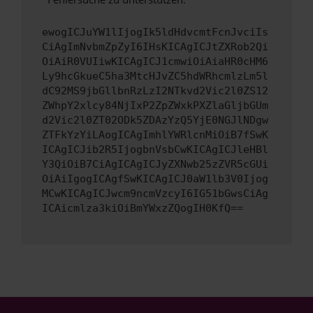
ewogICJuYW1lIjogIk5ldHdvcmtFcnJvciIs
CiAgImNvbmZpZyI6IHsKICAgICJtZXRob2Qi
OiAiR0VUIiwKICAgICJ1cmwiOiAiaHR0cHM6
Ly9hcGkueC5ha3MtcHJvZC5hdWRhcmlzLm5l
dC92MS9jbGllbnRzLzI2NTkvd2Vic2l0ZS12
ZWhpY2xlcy84NjIxP2ZpZWxkPXZlaGljbGUm
d2Vic2l0ZT02ODk5ZDAzYzQ5YjE0NGJlNDgw
ZTFkYzYiLAogICAgImhlYWRlcnMiOiB7fSwK
ICAgICJib2R5IjogbnVsbCwKICAgICJleHBl
Y3QiOiB7CiAgICAgICJyZXNwb25zZVR5cGUi
OiAiIgogICAgfSwKICAgICJ0aW1lb3V0Ijog
MCwKICAgICJwcm9ncmVzcyI6IG51bGwsCiAg
ICAicmlza3kiOiBmYWxzZQogIH0KfQ==