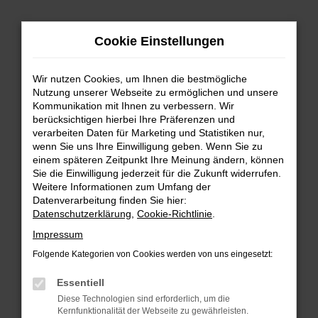
Zum
Hauptinhalt
Cookie Einstellungen
springen
Wir nutzen Cookies, um Ihnen die bestmögliche
Nutzung unserer Webseite zu ermöglichen und unsere
Kommunikation mit Ihnen zu verbessern. Wir
berücksichtigen hierbei Ihre Präferenzen und
verarbeiten Daten für Marketing und Statistiken nur,
wenn Sie uns Ihre Einwilligung geben. Wenn Sie zu
FEHLER: NETWORK ERROR
einem späteren Zeitpunkt Ihre Meinung ändern, können
Sie die Einwilligung jederzeit für die Zukunft widerrufen.
Beim Laden ist ein Fehler aufgetreten.
Weitere Informationen zum Umfang der
Hier sind ein paar Tipps, die dir helfen können:
Datenverarbeitung finden Sie hier:
Datenschutzerklärung
,
Cookie-Richtlinie
.
Überprüfe deine Firewall und deine
Impressum
Internetverbindung.
Laden andere Webseiten, zum Beispiel deine
Folgende Kategorien von Cookies werden von uns eingesetzt:
Suchmaschine?
Essentiell
Prüfe deine Browsererweiterungen.
Diese Technologien sind erforderlich, um die
Manche Erweiterungen, wie Werbeblocker,
Kernfunktionalität der Webseite zu gewährleisten.