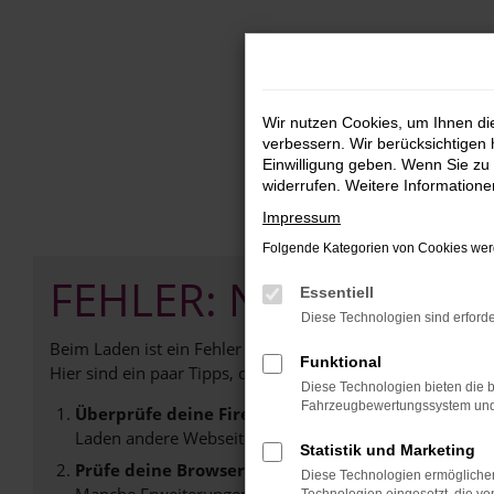
Zum
Hauptinhalt
springen
Wir nutzen Cookies, um Ihnen d
verbessern. Wir berücksichtigen 
Einwilligung geben. Wenn Sie zu 
widerrufen. Weitere Information
Impressum
Folgende Kategorien von Cookies werd
FEHLER: NETWORK E
Essentiell
Diese Technologien sind erforde
Beim Laden ist ein Fehler aufgetreten.
Funktional
Hier sind ein paar Tipps, die dir helfen können:
Diese Technologien bieten die b
Fahrzeugbewertungssystem und w
Überprüfe deine Firewall und deine Internetverb
Laden andere Webseiten, zum Beispiel deine Suchmasc
Statistik und Marketing
Prüfe deine Browsererweiterungen.
Diese Technologien ermöglichen