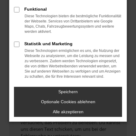
können das Laden bestimmter Seiten
verhindern. Funktioniert die Seite in einem
Funktional
anderen Browser oder in einem privaten
Diese Technologien bieten die bestmögliche Funktionalität
Fenster?
der Webseite. Services von Drittanbietern wie Google
Maps, Chats, Fahrzeugbewertungssystem und weitere
Starte dein Gerät neu.
werden aktiviert.
Das kann manchmal helfen, vorübergehende
Probleme zu beheben.
Statistik und Marketing
Diese Technologien ermöglichen es uns, die Nutzung der
Stelle sicher, dass dein Browser und dein
Webseite zu analysieren, um die Leistung zu messen und
Betriebssystem auf dem neuesten Stand
zu verbessern. Zudem werden Technologien eingesetzt,
sind.
die von dritten Werbetreibenden verwendet werden, um
Sie auf anderen Webseiten zu verfolgen und um Anzeigen
Veraltete Software birgt nicht nur ein
zu schalten, die für Ihre Interessen relevant sind.
Sicherheitsrisiko, sondern kann auch dazu
führen, dass bestimmte Funktionen nicht mehr
Speichern
unterstützt werden.
Wende dich an den Webseitenbetreiber.
Optionale Cookies ablehnen
Wenn du alle oben genannten Schritte versucht
Alle akzeptieren
hast, kontaktiere uns bitte. Wir werden
versuchen, das Problem zu beheben. Du kannst
uns diesen Text schicken, um uns bei der
Fehlersuche zu unterstützen: