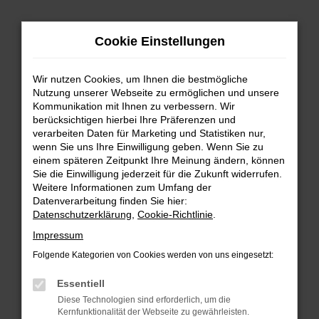
Zum
Hauptinhalt
Cookie Einstellungen
springen
Wir nutzen Cookies, um Ihnen die bestmögliche
Nutzung unserer Webseite zu ermöglichen und unsere
Kommunikation mit Ihnen zu verbessern. Wir
berücksichtigen hierbei Ihre Präferenzen und
verarbeiten Daten für Marketing und Statistiken nur,
wenn Sie uns Ihre Einwilligung geben. Wenn Sie zu
FEHLER: NETWORK ERROR
einem späteren Zeitpunkt Ihre Meinung ändern, können
Sie die Einwilligung jederzeit für die Zukunft widerrufen.
Beim Laden ist ein Fehler aufgetreten.
Weitere Informationen zum Umfang der
Hier sind ein paar Tipps, die dir helfen können:
Datenverarbeitung finden Sie hier:
Datenschutzerklärung
,
Cookie-Richtlinie
.
Überprüfe deine Firewall und deine
Impressum
Internetverbindung.
Laden andere Webseiten, zum Beispiel deine
Folgende Kategorien von Cookies werden von uns eingesetzt:
Suchmaschine?
Essentiell
Prüfe deine Browsererweiterungen.
Diese Technologien sind erforderlich, um die
Manche Erweiterungen, wie Werbeblocker,
Kernfunktionalität der Webseite zu gewährleisten.