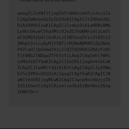
ewogICJuYW1lIjogIk5ldHdvcmtFcnJvciIs
CiAgImNvbmZpZyI6IHsKICAgICJtZXRob2Qi
OiAiR0VUIiwKICAgICJ1cmwiOiAiaHR0cHM6
Ly9hcGkueC5ha3MtcHJvZC5hdWRhcmlzLm5l
dC92MS9jbGllbnRzLzI2NTkvd2Vic2l0ZS12
ZWhpY2xlcy8yMjY5NTclMjMxNDM4P2ZpZWxk
PXZlaGljbGUmd2Vic2l0ZT02ODk5ZDAzYzQ5
YjE0NGJlNDgwZTFkYzYiLAogICAgImhlYWRl
cnMiOiB7fSwKICAgICJib2R5IjogbnVsbCwK
ICAgICJleHBlY3QiOiB7CiAgICAgICJyZXNw
b25zZVR5cGUiOiAiIgogICAgfSwKICAgICJ0
aW1lb3V0IjogMCwKICAgICJwcm9ncmVzcyI6
IG51bGwsCiAgICAicmlza3kiOiBmYWxzZQog
IH0KfQ==