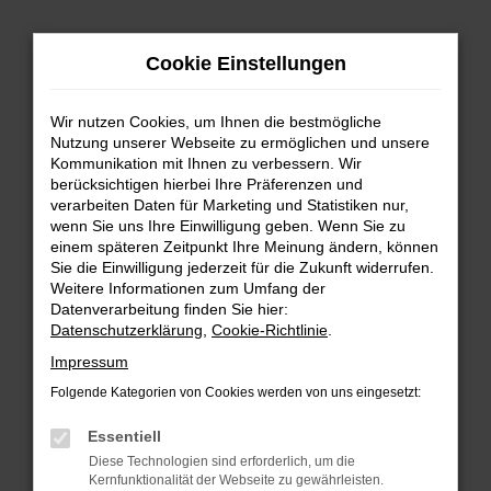
Zum
Hauptinhalt
Cookie Einstellungen
springen
Wir nutzen Cookies, um Ihnen die bestmögliche
Nutzung unserer Webseite zu ermöglichen und unsere
Kommunikation mit Ihnen zu verbessern. Wir
berücksichtigen hierbei Ihre Präferenzen und
verarbeiten Daten für Marketing und Statistiken nur,
wenn Sie uns Ihre Einwilligung geben. Wenn Sie zu
FEHLER: NETWORK ERROR
einem späteren Zeitpunkt Ihre Meinung ändern, können
Sie die Einwilligung jederzeit für die Zukunft widerrufen.
Beim Laden ist ein Fehler aufgetreten.
Weitere Informationen zum Umfang der
Hier sind ein paar Tipps, die dir helfen können:
Datenverarbeitung finden Sie hier:
Datenschutzerklärung
,
Cookie-Richtlinie
.
Überprüfe deine Firewall und deine
Impressum
Internetverbindung.
Laden andere Webseiten, zum Beispiel deine
Folgende Kategorien von Cookies werden von uns eingesetzt:
Suchmaschine?
Essentiell
Prüfe deine Browsererweiterungen.
Diese Technologien sind erforderlich, um die
Manche Erweiterungen, wie Werbeblocker,
Kernfunktionalität der Webseite zu gewährleisten.