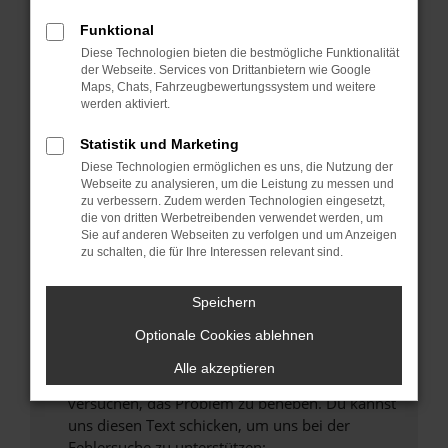
können das Laden bestimmter Seiten
verhindern. Funktioniert die Seite in einem
Funktional
anderen Browser oder in einem privaten
Diese Technologien bieten die bestmögliche Funktionalität
Fenster?
der Webseite. Services von Drittanbietern wie Google
Maps, Chats, Fahrzeugbewertungssystem und weitere
Starte dein Gerät neu.
werden aktiviert.
Das kann manchmal helfen, vorübergehende
Probleme zu beheben.
Statistik und Marketing
Diese Technologien ermöglichen es uns, die Nutzung der
Stelle sicher, dass dein Browser und dein
Webseite zu analysieren, um die Leistung zu messen und
Betriebssystem auf dem neuesten Stand
zu verbessern. Zudem werden Technologien eingesetzt,
sind.
die von dritten Werbetreibenden verwendet werden, um
Sie auf anderen Webseiten zu verfolgen und um Anzeigen
Veraltete Software birgt nicht nur ein
zu schalten, die für Ihre Interessen relevant sind.
Sicherheitsrisiko, sondern kann auch dazu
führen, dass bestimmte Funktionen nicht mehr
Speichern
unterstützt werden.
Wende dich an den Webseitenbetreiber.
Optionale Cookies ablehnen
Wenn du alle oben genannten Schritte versucht
Alle akzeptieren
hast, kontaktiere uns bitte. Wir werden
versuchen, das Problem zu beheben. Du kannst
uns diesen Text schicken, um uns bei der
Fehlersuche zu unterstützen: