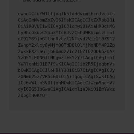
ewogICJuYW1lIjogIk5ldHdvcmtFcnJvciIs
CiAgImNvbmZpZyI6IHsKICAgICJtZXRob2Qi
OiAiR0VUIiwKICAgICJ1cmwiOiAiaHR0cHM6
Ly9hcGkueC5ha3MtcHJvZC5hdWRhcmlzLm5l
dC92MS9jbGllbnRzLzI2NTkvd2Vic2l0ZS12
ZWhpY2xlcy8yMjY0OTdBQlQlMjMxNDM4P2Zp
ZWxkPXZlaGljbGUmd2Vic2l0ZT02ODk5ZDAz
YzQ5YjE0NGJlNDgwZTFkYzYiLAogICAgImhl
YWRlcnMiOiB7fSwKICAgICJib2R5IjogbnVs
bCwKICAgICJleHBlY3QiOiB7CiAgICAgICJy
ZXNwb25zZVR5cGUiOiAiIgogICAgfSwKICAg
ICJ0aW1lb3V0IjogMCwKICAgICJwcm9ncmVz
cyI6IG51bGwsCiAgICAicmlza3kiOiBmYWxz
ZQogIH0KfQ==