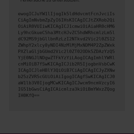
ewogICJuYW1lIjogIk5ldHdvcmtFcnJvciIs
CiAgImNvbmZpZyI6IHsKICAgICJtZXRob2Qi
OiAiR0VUIiwKICAgICJ1cmwiOiAiaHR0cHM6
Ly9hcGkueC5ha3MtcHJvZC5hdWRhcmlzLm5l
dC92MS9jbGllbnRzLzI2NTkvd2Vic2l0ZS12
ZWhpY2xlcy8yNDI4NzMlMjMxNDM4P2ZpZWxk
PXZlaGljbGUmd2Vic2l0ZT02ODk5ZDAzYzQ5
YjE0NGJlNDgwZTFkYzYiLAogICAgImhlYWRl
cnMiOiB7fSwKICAgICJib2R5IjogbnVsbCwK
ICAgICJleHBlY3QiOiB7CiAgICAgICJyZXNw
b25zZVR5cGUiOiAiIgogICAgfSwKICAgICJ0
aW1lb3V0IjogMCwKICAgICJwcm9ncmVzcyI6
IG51bGwsCiAgICAicmlza3kiOiBmYWxzZQog
IH0KfQ==