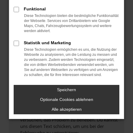
können das Laden bestimmter Seiten
verhindern. Funktioniert die Seite in einem
Funktional
anderen Browser oder in einem privaten
Diese Technologien bieten die bestmögliche Funktionalität
Fenster?
der Webseite. Services von Drittanbietern wie Google
Maps, Chats, Fahrzeugbewertungssystem und weitere
Starte dein Gerät neu.
werden aktiviert.
Das kann manchmal helfen, vorübergehende
Probleme zu beheben.
Statistik und Marketing
Diese Technologien ermöglichen es uns, die Nutzung der
Stelle sicher, dass dein Browser und dein
Webseite zu analysieren, um die Leistung zu messen und
Betriebssystem auf dem neuesten Stand
zu verbessern. Zudem werden Technologien eingesetzt,
sind.
die von dritten Werbetreibenden verwendet werden, um
Sie auf anderen Webseiten zu verfolgen und um Anzeigen
Veraltete Software birgt nicht nur ein
zu schalten, die für Ihre Interessen relevant sind.
Sicherheitsrisiko, sondern kann auch dazu
führen, dass bestimmte Funktionen nicht mehr
Speichern
unterstützt werden.
Wende dich an den Webseitenbetreiber.
Optionale Cookies ablehnen
Wenn du alle oben genannten Schritte versucht
Alle akzeptieren
hast, kontaktiere uns bitte. Wir werden
versuchen, das Problem zu beheben. Du kannst
uns diesen Text schicken, um uns bei der
Fehlersuche zu unterstützen: