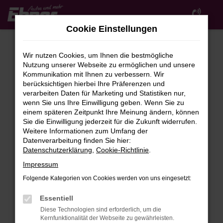
Zum
Hauptinhalt
Cookie Einstellungen
springen
Wir nutzen Cookies, um Ihnen die bestmögliche
Nutzung unserer Webseite zu ermöglichen und unsere
Kommunikation mit Ihnen zu verbessern. Wir
berücksichtigen hierbei Ihre Präferenzen und
verarbeiten Daten für Marketing und Statistiken nur,
wenn Sie uns Ihre Einwilligung geben. Wenn Sie zu
FEHLER: NETWORK ERROR
einem späteren Zeitpunkt Ihre Meinung ändern, können
Sie die Einwilligung jederzeit für die Zukunft widerrufen.
Beim Laden ist ein Fehler aufgetreten.
Weitere Informationen zum Umfang der
Hier sind ein paar Tipps, die dir helfen können:
Datenverarbeitung finden Sie hier:
Datenschutzerklärung
,
Cookie-Richtlinie
.
Überprüfe deine Firewall und deine
Impressum
Internetverbindung.
Laden andere Webseiten, zum Beispiel deine
Folgende Kategorien von Cookies werden von uns eingesetzt:
Suchmaschine?
Essentiell
Prüfe deine Browsererweiterungen.
Diese Technologien sind erforderlich, um die
Manche Erweiterungen, wie Werbeblocker,
Kernfunktionalität der Webseite zu gewährleisten.