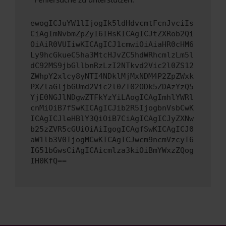
ewogICJuYW1lIjogIk5ldHdvcmtFcnJvciIs
CiAgImNvbmZpZyI6IHsKICAgICJtZXRob2Qi
OiAiR0VUIiwKICAgICJ1cmwiOiAiaHR0cHM6
Ly9hcGkueC5ha3MtcHJvZC5hdWRhcmlzLm5l
dC92MS9jbGllbnRzLzI2NTkvd2Vic2l0ZS12
ZWhpY2xlcy8yNTI4NDklMjMxNDM4P2ZpZWxk
PXZlaGljbGUmd2Vic2l0ZT02ODk5ZDAzYzQ5
YjE0NGJlNDgwZTFkYzYiLAogICAgImhlYWRl
cnMiOiB7fSwKICAgICJib2R5IjogbnVsbCwK
ICAgICJleHBlY3QiOiB7CiAgICAgICJyZXNw
b25zZVR5cGUiOiAiIgogICAgfSwKICAgICJ0
aW1lb3V0IjogMCwKICAgICJwcm9ncmVzcyI6
IG51bGwsCiAgICAicmlza3kiOiBmYWxzZQog
IH0KfQ==