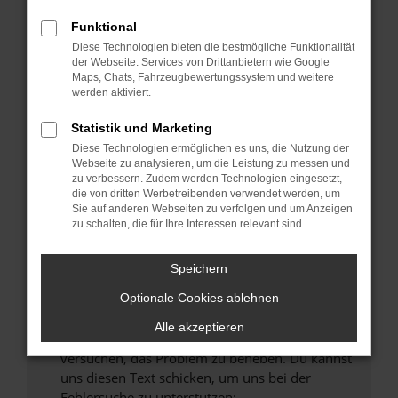
können das Laden bestimmter Seiten
verhindern. Funktioniert die Seite in einem
Funktional
anderen Browser oder in einem privaten
Diese Technologien bieten die bestmögliche Funktionalität
Fenster?
der Webseite. Services von Drittanbietern wie Google
Maps, Chats, Fahrzeugbewertungssystem und weitere
Starte dein Gerät neu.
werden aktiviert.
Das kann manchmal helfen, vorübergehende
Probleme zu beheben.
Statistik und Marketing
Diese Technologien ermöglichen es uns, die Nutzung der
Stelle sicher, dass dein Browser und dein
Webseite zu analysieren, um die Leistung zu messen und
Betriebssystem auf dem neuesten Stand
zu verbessern. Zudem werden Technologien eingesetzt,
sind.
die von dritten Werbetreibenden verwendet werden, um
Sie auf anderen Webseiten zu verfolgen und um Anzeigen
Veraltete Software birgt nicht nur ein
zu schalten, die für Ihre Interessen relevant sind.
Sicherheitsrisiko, sondern kann auch dazu
führen, dass bestimmte Funktionen nicht mehr
Speichern
unterstützt werden.
Wende dich an den Webseitenbetreiber.
Optionale Cookies ablehnen
Wenn du alle oben genannten Schritte versucht
Alle akzeptieren
hast, kontaktiere uns bitte. Wir werden
versuchen, das Problem zu beheben. Du kannst
uns diesen Text schicken, um uns bei der
Fehlersuche zu unterstützen: