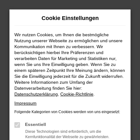
Zum
Hauptinhalt
Cookie Einstellungen
springen
Wir nutzen Cookies, um Ihnen die bestmögliche
Nutzung unserer Webseite zu ermöglichen und unsere
Kommunikation mit Ihnen zu verbessern. Wir
berücksichtigen hierbei Ihre Präferenzen und
verarbeiten Daten für Marketing und Statistiken nur,
wenn Sie uns Ihre Einwilligung geben. Wenn Sie zu
FEHLER: NETWORK ERROR
einem späteren Zeitpunkt Ihre Meinung ändern, können
Sie die Einwilligung jederzeit für die Zukunft widerrufen.
Beim Laden ist ein Fehler aufgetreten.
Weitere Informationen zum Umfang der
Hier sind ein paar Tipps, die dir helfen können:
Datenverarbeitung finden Sie hier:
Datenschutzerklärung
,
Cookie-Richtlinie
.
Überprüfe deine Firewall und deine
Impressum
Internetverbindung.
Laden andere Webseiten, zum Beispiel deine
Folgende Kategorien von Cookies werden von uns eingesetzt:
Suchmaschine?
Essentiell
Prüfe deine Browsererweiterungen.
Diese Technologien sind erforderlich, um die
Manche Erweiterungen, wie Werbeblocker,
Kernfunktionalität der Webseite zu gewährleisten.