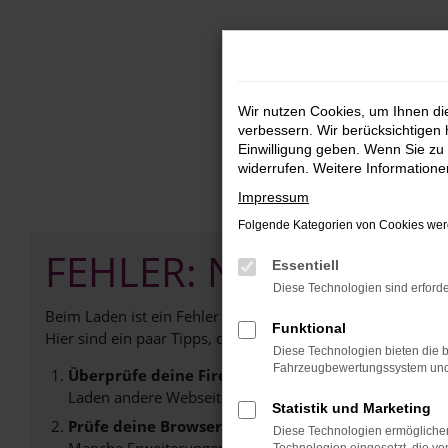
Zum
Hauptinhalt
springen
Wir nutzen Cookies, um Ihnen d
verbessern. Wir berücksichtigen 
Einwilligung geben. Wenn Sie zu 
widerrufen. Weitere Information
Impressum
Folgende Kategorien von Cookies werd
FEHLER: NETWORK E
Essentiell
Diese Technologien sind erforde
Beim Laden ist ein Fehler aufgetreten.
Funktional
Hier sind ein paar Tipps, die dir helfen können:
Diese Technologien bieten die b
Fahrzeugbewertungssystem und w
Überprüfe deine Firewall und deine Internetverb
Laden andere Webseiten, zum Beispiel deine Suchmasc
Statistik und Marketing
Prüfe deine Browsererweiterungen.
Diese Technologien ermöglichen