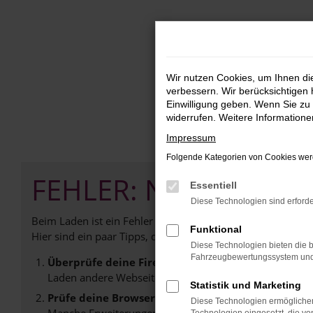
Zum
Hauptinhalt
springen
Wir nutzen Cookies, um Ihnen d
verbessern. Wir berücksichtigen 
Einwilligung geben. Wenn Sie zu 
widerrufen. Weitere Information
Impressum
Folgende Kategorien von Cookies werd
FEHLER: NETWORK E
Essentiell
Diese Technologien sind erforde
Beim Laden ist ein Fehler aufgetreten.
Funktional
Hier sind ein paar Tipps, die dir helfen können:
Diese Technologien bieten die b
Fahrzeugbewertungssystem und w
Überprüfe deine Firewall und deine Internetverb
Laden andere Webseiten, zum Beispiel deine Suchmasc
Statistik und Marketing
Prüfe deine Browsererweiterungen.
Diese Technologien ermöglichen