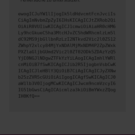
ewogICJuYW1lIjogIk5ldHdvcmtFcnJvciIs
CiAgImNvbmZpZyI6IHsKICAgICJtZXRob2Qi
OiAiR0VUIiwKICAgICJ1cmwiOiAiaHR0cHM6
Ly9hcGkueC5ha3MtcHJvZC5hdWRhcmlzLm5l
dC92MS9jbGllbnRzLzI2NTkvd2Vic2l0ZS12
ZWhpY2xlcy84MjYxNDAlMjMxNDM4P2ZpZWxk
PXZlaGljbGUmd2Vic2l0ZT02ODk5ZDAzYzQ5
YjE0NGJlNDgwZTFkYzYiLAogICAgImhlYWRl
cnMiOiB7fSwKICAgICJib2R5IjogbnVsbCwK
ICAgICJleHBlY3QiOiB7CiAgICAgICJyZXNw
b25zZVR5cGUiOiAiIgogICAgfSwKICAgICJ0
aW1lb3V0IjogMCwKICAgICJwcm9ncmVzcyI6
IG51bGwsCiAgICAicmlza3kiOiBmYWxzZQog
IH0KfQ==