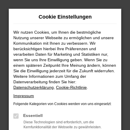
Zum
Hauptinhalt
Cookie Einstellungen
springen
Wir nutzen Cookies, um Ihnen die bestmögliche
Nutzung unserer Webseite zu ermöglichen und unsere
Kommunikation mit Ihnen zu verbessern. Wir
berücksichtigen hierbei Ihre Präferenzen und
verarbeiten Daten für Marketing und Statistiken nur,
wenn Sie uns Ihre Einwilligung geben. Wenn Sie zu
FEHLER: NETWORK ERROR
einem späteren Zeitpunkt Ihre Meinung ändern, können
Sie die Einwilligung jederzeit für die Zukunft widerrufen.
Beim Laden ist ein Fehler aufgetreten.
Weitere Informationen zum Umfang der
Hier sind ein paar Tipps, die dir helfen können:
Datenverarbeitung finden Sie hier:
Datenschutzerklärung
,
Cookie-Richtlinie
.
Überprüfe deine Firewall und deine
Impressum
Internetverbindung.
Laden andere Webseiten, zum Beispiel deine
Folgende Kategorien von Cookies werden von uns eingesetzt:
Suchmaschine?
Essentiell
Prüfe deine Browsererweiterungen.
Diese Technologien sind erforderlich, um die
Manche Erweiterungen, wie Werbeblocker,
Kernfunktionalität der Webseite zu gewährleisten.