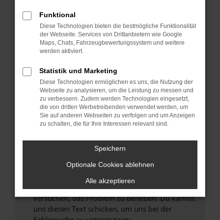
können das Laden bestimmter Seiten
verhindern. Funktioniert die Seite in einem
Funktional
anderen Browser oder in einem privaten
Diese Technologien bieten die bestmögliche Funktionalität
Fenster?
der Webseite. Services von Drittanbietern wie Google
Maps, Chats, Fahrzeugbewertungssystem und weitere
Starte dein Gerät neu.
werden aktiviert.
Das kann manchmal helfen, vorübergehende
Probleme zu beheben.
Statistik und Marketing
Diese Technologien ermöglichen es uns, die Nutzung der
Stelle sicher, dass dein Browser und dein
Webseite zu analysieren, um die Leistung zu messen und
Betriebssystem auf dem neuesten Stand
zu verbessern. Zudem werden Technologien eingesetzt,
sind.
die von dritten Werbetreibenden verwendet werden, um
Sie auf anderen Webseiten zu verfolgen und um Anzeigen
Veraltete Software birgt nicht nur ein
zu schalten, die für Ihre Interessen relevant sind.
Sicherheitsrisiko, sondern kann auch dazu
führen, dass bestimmte Funktionen nicht mehr
Speichern
unterstützt werden.
Wende dich an den Webseitenbetreiber.
Optionale Cookies ablehnen
Wenn du alle oben genannten Schritte versucht
Alle akzeptieren
hast, kontaktiere uns bitte. Wir werden
versuchen, das Problem zu beheben. Du kannst
uns diesen Text schicken, um uns bei der
Fehlersuche zu unterstützen: