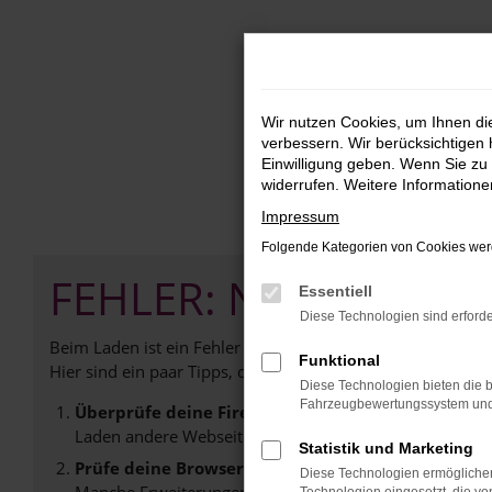
Zum
Hauptinhalt
springen
Wir nutzen Cookies, um Ihnen d
verbessern. Wir berücksichtigen 
Einwilligung geben. Wenn Sie zu 
widerrufen. Weitere Information
Impressum
Folgende Kategorien von Cookies werd
FEHLER: NETWORK E
Essentiell
Diese Technologien sind erforde
Beim Laden ist ein Fehler aufgetreten.
Funktional
Hier sind ein paar Tipps, die dir helfen können:
Diese Technologien bieten die b
Fahrzeugbewertungssystem und w
Überprüfe deine Firewall und deine Internetverb
Laden andere Webseiten, zum Beispiel deine Suchmasc
Statistik und Marketing
Prüfe deine Browsererweiterungen.
Diese Technologien ermöglichen