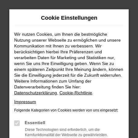
Zum
Hauptinhalt
Cookie Einstellungen
springen
Wir nutzen Cookies, um Ihnen die bestmögliche
Nutzung unserer Webseite zu ermöglichen und unsere
Kommunikation mit Ihnen zu verbessern. Wir
berücksichtigen hierbei Ihre Präferenzen und
verarbeiten Daten für Marketing und Statistiken nur,
wenn Sie uns Ihre Einwilligung geben. Wenn Sie zu
FEHLER: NETWORK ERROR
einem späteren Zeitpunkt Ihre Meinung ändern, können
Sie die Einwilligung jederzeit für die Zukunft widerrufen.
Beim Laden ist ein Fehler aufgetreten.
Weitere Informationen zum Umfang der
Hier sind ein paar Tipps, die dir helfen können:
Datenverarbeitung finden Sie hier:
Datenschutzerklärung
,
Cookie-Richtlinie
.
Überprüfe deine Firewall und deine
Impressum
Internetverbindung.
Laden andere Webseiten, zum Beispiel deine
Folgende Kategorien von Cookies werden von uns eingesetzt:
Suchmaschine?
Essentiell
Prüfe deine Browsererweiterungen.
Diese Technologien sind erforderlich, um die
Manche Erweiterungen, wie Werbeblocker,
Kernfunktionalität der Webseite zu gewährleisten.