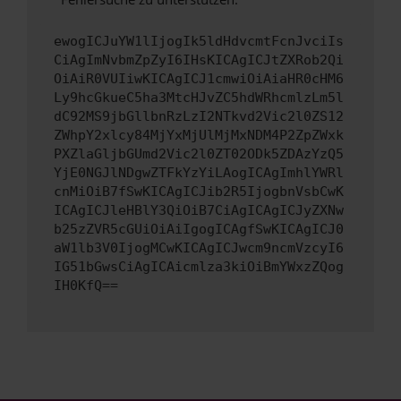
ewogICJuYW1lIjogIk5ldHdvcmtFcnJvciIs
CiAgImNvbmZpZyI6IHsKICAgICJtZXRob2Qi
OiAiR0VUIiwKICAgICJ1cmwiOiAiaHR0cHM6
Ly9hcGkueC5ha3MtcHJvZC5hdWRhcmlzLm5l
dC92MS9jbGllbnRzLzI2NTkvd2Vic2l0ZS12
ZWhpY2xlcy84MjYxMjUlMjMxNDM4P2ZpZWxk
PXZlaGljbGUmd2Vic2l0ZT02ODk5ZDAzYzQ5
YjE0NGJlNDgwZTFkYzYiLAogICAgImhlYWRl
cnMiOiB7fSwKICAgICJib2R5IjogbnVsbCwK
ICAgICJleHBlY3QiOiB7CiAgICAgICJyZXNw
b25zZVR5cGUiOiAiIgogICAgfSwKICAgICJ0
aW1lb3V0IjogMCwKICAgICJwcm9ncmVzcyI6
IG51bGwsCiAgICAicmlza3kiOiBmYWxzZQog
IH0KfQ==