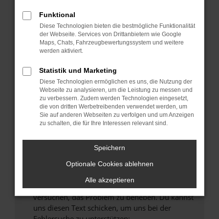
können das Laden bestimmter Seiten
verhindern. Funktioniert die Seite in einem
Funktional
anderen Browser oder in einem privaten
Diese Technologien bieten die bestmögliche Funktionalität
Fenster?
der Webseite. Services von Drittanbietern wie Google
Maps, Chats, Fahrzeugbewertungssystem und weitere
Starte dein Gerät neu.
werden aktiviert.
Das kann manchmal helfen, vorübergehende
Probleme zu beheben.
Statistik und Marketing
Diese Technologien ermöglichen es uns, die Nutzung der
Stelle sicher, dass dein Browser und dein
Webseite zu analysieren, um die Leistung zu messen und
Betriebssystem auf dem neuesten Stand
zu verbessern. Zudem werden Technologien eingesetzt,
sind.
die von dritten Werbetreibenden verwendet werden, um
Sie auf anderen Webseiten zu verfolgen und um Anzeigen
Veraltete Software birgt nicht nur ein
zu schalten, die für Ihre Interessen relevant sind.
Sicherheitsrisiko, sondern kann auch dazu
führen, dass bestimmte Funktionen nicht mehr
Speichern
unterstützt werden.
Wende dich an den Webseitenbetreiber.
Optionale Cookies ablehnen
Wenn du alle oben genannten Schritte versucht
Alle akzeptieren
hast, kontaktiere uns bitte. Wir werden
versuchen, das Problem zu beheben. Du kannst
uns diesen Text schicken, um uns bei der
Fehlersuche zu unterstützen: