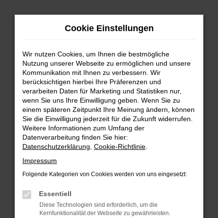
Zum
Hauptinhalt
Cookie Einstellungen
springen
Wir nutzen Cookies, um Ihnen die bestmögliche
Nutzung unserer Webseite zu ermöglichen und unsere
Kommunikation mit Ihnen zu verbessern. Wir
berücksichtigen hierbei Ihre Präferenzen und
verarbeiten Daten für Marketing und Statistiken nur,
wenn Sie uns Ihre Einwilligung geben. Wenn Sie zu
FEHLER: NETWORK ERROR
einem späteren Zeitpunkt Ihre Meinung ändern, können
Sie die Einwilligung jederzeit für die Zukunft widerrufen.
Beim Laden ist ein Fehler aufgetreten.
Weitere Informationen zum Umfang der
Hier sind ein paar Tipps, die dir helfen können:
Datenverarbeitung finden Sie hier:
Datenschutzerklärung
,
Cookie-Richtlinie
.
Überprüfe deine Firewall und deine
Impressum
Internetverbindung.
Laden andere Webseiten, zum Beispiel deine
Folgende Kategorien von Cookies werden von uns eingesetzt:
Suchmaschine?
Essentiell
Prüfe deine Browsererweiterungen.
Diese Technologien sind erforderlich, um die
Manche Erweiterungen, wie Werbeblocker,
Kernfunktionalität der Webseite zu gewährleisten.