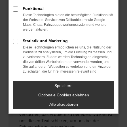
können das Laden bestimmter Seiten
verhindern. Funktioniert die Seite in einem
Funktional
anderen Browser oder in einem privaten
Diese Technologien bieten die bestmögliche Funktionalität
Fenster?
der Webseite. Services von Drittanbietern wie Google
Maps, Chats, Fahrzeugbewertungssystem und weitere
Starte dein Gerät neu.
werden aktiviert.
Das kann manchmal helfen, vorübergehende
Probleme zu beheben.
Statistik und Marketing
Diese Technologien ermöglichen es uns, die Nutzung der
Stelle sicher, dass dein Browser und dein
Webseite zu analysieren, um die Leistung zu messen und
Betriebssystem auf dem neuesten Stand
zu verbessern. Zudem werden Technologien eingesetzt,
sind.
die von dritten Werbetreibenden verwendet werden, um
Sie auf anderen Webseiten zu verfolgen und um Anzeigen
Veraltete Software birgt nicht nur ein
zu schalten, die für Ihre Interessen relevant sind.
Sicherheitsrisiko, sondern kann auch dazu
führen, dass bestimmte Funktionen nicht mehr
Speichern
unterstützt werden.
Wende dich an den Webseitenbetreiber.
Optionale Cookies ablehnen
Wenn du alle oben genannten Schritte versucht
Alle akzeptieren
hast, kontaktiere uns bitte. Wir werden
versuchen, das Problem zu beheben. Du kannst
uns diesen Text schicken, um uns bei der
Fehlersuche zu unterstützen: