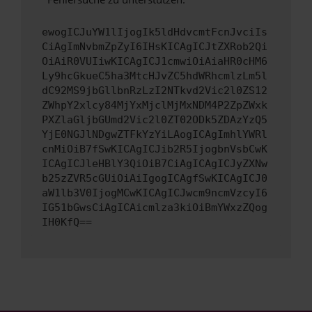
ewogICJuYW1lIjogIk5ldHdvcmtFcnJvciIs
CiAgImNvbmZpZyI6IHsKICAgICJtZXRob2Qi
OiAiR0VUIiwKICAgICJ1cmwiOiAiaHR0cHM6
Ly9hcGkueC5ha3MtcHJvZC5hdWRhcmlzLm5l
dC92MS9jbGllbnRzLzI2NTkvd2Vic2l0ZS12
ZWhpY2xlcy84MjYxMjclMjMxNDM4P2ZpZWxk
PXZlaGljbGUmd2Vic2l0ZT02ODk5ZDAzYzQ5
YjE0NGJlNDgwZTFkYzYiLAogICAgImhlYWRl
cnMiOiB7fSwKICAgICJib2R5IjogbnVsbCwK
ICAgICJleHBlY3QiOiB7CiAgICAgICJyZXNw
b25zZVR5cGUiOiAiIgogICAgfSwKICAgICJ0
aW1lb3V0IjogMCwKICAgICJwcm9ncmVzcyI6
IG51bGwsCiAgICAicmlza3kiOiBmYWxzZQog
IH0KfQ==