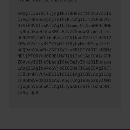
ewogICJuYW1lIjogIk5ldHdvcmtFcnJvciIs
CiAgImNvbmZpZyI6IHsKICAgICJtZXRob2Qi
OiAiR0VUIiwKICAgICJ1cmwiOiAiaHR0cHM6
Ly9hcGkueC5ha3MtcHJvZC5hdWRhcmlzLm5l
dC92MS9jbGllbnRzLzI2NTkvd2Vic2l0ZS12
ZWhpY2xlcy84MjYwNThTNyUyMzE0Mzg/Zmll
bGQ9dmVoaWNsZSZ3ZWJzaXRlPTY4OTlkMDNj
NDliMTQ0YmU0ODBlMWRjNiIsCiAgICAiaGVh
ZGVycyI6IHt9LAogICAgImJvZHkiOiBudWxs
LAogICAgImV4cGVjdCI6IHsKICAgICAgInJl
c3BvbnNlVHlwZSI6ICIiCiAgICB9LAogICAg
InRpbWVvdXQiOiAwLAogICAgInByb2dyZXNz
IjogbnVsbCwKICAgICJyaXNreSI6IGZhbHNl
CiAgfQp9