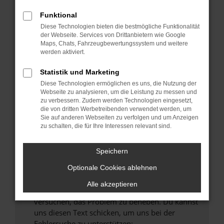
können das Laden bestimmter Seiten
verhindern. Funktioniert die Seite in einem
Funktional
anderen Browser oder in einem privaten
Diese Technologien bieten die bestmögliche Funktionalität
Fenster?
der Webseite. Services von Drittanbietern wie Google
Maps, Chats, Fahrzeugbewertungssystem und weitere
Starte dein Gerät neu.
werden aktiviert.
Das kann manchmal helfen, vorübergehende
Probleme zu beheben.
Statistik und Marketing
Diese Technologien ermöglichen es uns, die Nutzung der
Stelle sicher, dass dein Browser und dein
Webseite zu analysieren, um die Leistung zu messen und
Betriebssystem auf dem neuesten Stand
zu verbessern. Zudem werden Technologien eingesetzt,
sind.
die von dritten Werbetreibenden verwendet werden, um
Sie auf anderen Webseiten zu verfolgen und um Anzeigen
Veraltete Software birgt nicht nur ein
zu schalten, die für Ihre Interessen relevant sind.
Sicherheitsrisiko, sondern kann auch dazu
führen, dass bestimmte Funktionen nicht mehr
Speichern
unterstützt werden.
Wende dich an den Webseitenbetreiber.
Optionale Cookies ablehnen
Wenn du alle oben genannten Schritte versucht
Alle akzeptieren
hast, kontaktiere uns bitte. Wir werden
versuchen, das Problem zu beheben. Du kannst
uns diesen Text schicken, um uns bei der
Fehlersuche zu unterstützen: