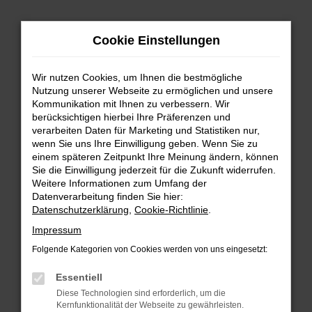
Zum
Hauptinhalt
Cookie Einstellungen
springen
Wir nutzen Cookies, um Ihnen die bestmögliche
Nutzung unserer Webseite zu ermöglichen und unsere
Kommunikation mit Ihnen zu verbessern. Wir
berücksichtigen hierbei Ihre Präferenzen und
verarbeiten Daten für Marketing und Statistiken nur,
wenn Sie uns Ihre Einwilligung geben. Wenn Sie zu
FEHLER: NETWORK ERROR
einem späteren Zeitpunkt Ihre Meinung ändern, können
Sie die Einwilligung jederzeit für die Zukunft widerrufen.
Beim Laden ist ein Fehler aufgetreten.
Weitere Informationen zum Umfang der
Hier sind ein paar Tipps, die dir helfen können:
Datenverarbeitung finden Sie hier:
Datenschutzerklärung
,
Cookie-Richtlinie
.
Überprüfe deine Firewall und deine
Impressum
Internetverbindung.
Laden andere Webseiten, zum Beispiel deine
Folgende Kategorien von Cookies werden von uns eingesetzt:
Suchmaschine?
Essentiell
Prüfe deine Browsererweiterungen.
Diese Technologien sind erforderlich, um die
Manche Erweiterungen, wie Werbeblocker,
Kernfunktionalität der Webseite zu gewährleisten.