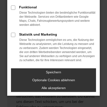
können das Laden bestimmter Seiten
verhindern. Funktioniert die Seite in einem
Funktional
anderen Browser oder in einem privaten
Diese Technologien bieten die bestmögliche Funktionalität
Fenster?
der Webseite. Services von Drittanbietern wie Google
Maps, Chats, Fahrzeugbewertungssystem und weitere
Starte dein Gerät neu.
werden aktiviert.
Das kann manchmal helfen, vorübergehende
Probleme zu beheben.
Statistik und Marketing
Diese Technologien ermöglichen es uns, die Nutzung der
Stelle sicher, dass dein Browser und dein
Webseite zu analysieren, um die Leistung zu messen und
Betriebssystem auf dem neuesten Stand
zu verbessern. Zudem werden Technologien eingesetzt,
sind.
die von dritten Werbetreibenden verwendet werden, um
Sie auf anderen Webseiten zu verfolgen und um Anzeigen
Veraltete Software birgt nicht nur ein
zu schalten, die für Ihre Interessen relevant sind.
Sicherheitsrisiko, sondern kann auch dazu
führen, dass bestimmte Funktionen nicht mehr
Speichern
unterstützt werden.
Wende dich an den Webseitenbetreiber.
Optionale Cookies ablehnen
Wenn du alle oben genannten Schritte versucht
Alle akzeptieren
hast, kontaktiere uns bitte. Wir werden
versuchen, das Problem zu beheben. Du kannst
uns diesen Text schicken, um uns bei der
Fehlersuche zu unterstützen: