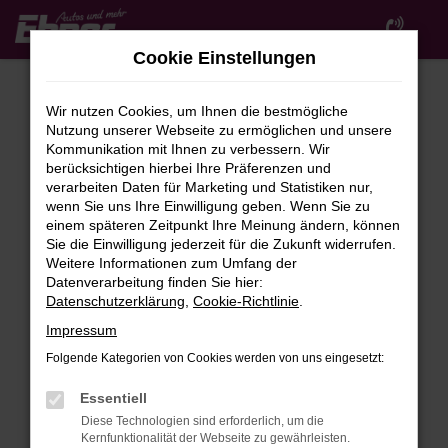
Zum
Hauptinhalt
Cookie Einstellungen
springen
Wir nutzen Cookies, um Ihnen die bestmögliche
Nutzung unserer Webseite zu ermöglichen und unsere
Kommunikation mit Ihnen zu verbessern. Wir
berücksichtigen hierbei Ihre Präferenzen und
verarbeiten Daten für Marketing und Statistiken nur,
wenn Sie uns Ihre Einwilligung geben. Wenn Sie zu
FEHLER: NETWORK ERROR
einem späteren Zeitpunkt Ihre Meinung ändern, können
Sie die Einwilligung jederzeit für die Zukunft widerrufen.
Beim Laden ist ein Fehler aufgetreten.
Weitere Informationen zum Umfang der
Hier sind ein paar Tipps, die dir helfen können:
Datenverarbeitung finden Sie hier:
Datenschutzerklärung
,
Cookie-Richtlinie
.
Überprüfe deine Firewall und deine
Impressum
Internetverbindung.
Laden andere Webseiten, zum Beispiel deine
Folgende Kategorien von Cookies werden von uns eingesetzt:
Suchmaschine?
Essentiell
Prüfe deine Browsererweiterungen.
Diese Technologien sind erforderlich, um die
Manche Erweiterungen, wie Werbeblocker,
Kernfunktionalität der Webseite zu gewährleisten.