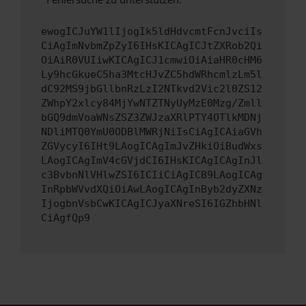
ewogICJuYW1lIjogIk5ldHdvcmtFcnJvciIs
CiAgImNvbmZpZyI6IHsKICAgICJtZXRob2Qi
OiAiR0VUIiwKICAgICJ1cmwiOiAiaHR0cHM6
Ly9hcGkueC5ha3MtcHJvZC5hdWRhcmlzLm5l
dC92MS9jbGllbnRzLzI2NTkvd2Vic2l0ZS12
ZWhpY2xlcy84MjYwNTZTNyUyMzE0Mzg/Zmll
bGQ9dmVoaWNsZSZ3ZWJzaXRlPTY4OTlkMDNj
NDliMTQ0YmU0ODBlMWRjNiIsCiAgICAiaGVh
ZGVycyI6IHt9LAogICAgImJvZHkiOiBudWxs
LAogICAgImV4cGVjdCI6IHsKICAgICAgInJl
c3BvbnNlVHlwZSI6ICIiCiAgICB9LAogICAg
InRpbWVvdXQiOiAwLAogICAgInByb2dyZXNz
IjogbnVsbCwKICAgICJyaXNreSI6IGZhbHNl
CiAgfQp9