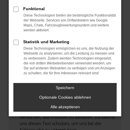
können das Laden bestimmter Seiten
verhindern. Funktioniert die Seite in einem
Funktional
anderen Browser oder in einem privaten
Diese Technologien bieten die bestmögliche Funktionalität
Fenster?
der Webseite. Services von Drittanbietern wie Google
Maps, Chats, Fahrzeugbewertungssystem und weitere
Starte dein Gerät neu.
werden aktiviert.
Das kann manchmal helfen, vorübergehende
Probleme zu beheben.
Statistik und Marketing
Diese Technologien ermöglichen es uns, die Nutzung der
Stelle sicher, dass dein Browser und dein
Webseite zu analysieren, um die Leistung zu messen und
Betriebssystem auf dem neuesten Stand
zu verbessern. Zudem werden Technologien eingesetzt,
sind.
die von dritten Werbetreibenden verwendet werden, um
Sie auf anderen Webseiten zu verfolgen und um Anzeigen
Veraltete Software birgt nicht nur ein
zu schalten, die für Ihre Interessen relevant sind.
Sicherheitsrisiko, sondern kann auch dazu
führen, dass bestimmte Funktionen nicht mehr
Speichern
unterstützt werden.
Wende dich an den Webseitenbetreiber.
Optionale Cookies ablehnen
Wenn du alle oben genannten Schritte versucht
Alle akzeptieren
hast, kontaktiere uns bitte. Wir werden
versuchen, das Problem zu beheben. Du kannst
uns diesen Text schicken, um uns bei der
Fehlersuche zu unterstützen: