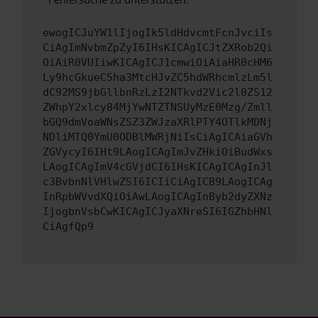
ewogICJuYW1lIjogIk5ldHdvcmtFcnJvciIs
CiAgImNvbmZpZyI6IHsKICAgICJtZXRob2Qi
OiAiR0VUIiwKICAgICJ1cmwiOiAiaHR0cHM6
Ly9hcGkueC5ha3MtcHJvZC5hdWRhcmlzLm5l
dC92MS9jbGllbnRzLzI2NTkvd2Vic2l0ZS12
ZWhpY2xlcy84MjYwNTZTNSUyMzE0Mzg/Zmll
bGQ9dmVoaWNsZSZ3ZWJzaXRlPTY4OTlkMDNj
NDliMTQ0YmU0ODBlMWRjNiIsCiAgICAiaGVh
ZGVycyI6IHt9LAogICAgImJvZHkiOiBudWxs
LAogICAgImV4cGVjdCI6IHsKICAgICAgInJl
c3BvbnNlVHlwZSI6ICIiCiAgICB9LAogICAg
InRpbWVvdXQiOiAwLAogICAgInByb2dyZXNz
IjogbnVsbCwKICAgICJyaXNreSI6IGZhbHNl
CiAgfQp9