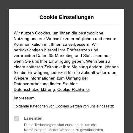
Zum
Hauptinhalt
Cookie Einstellungen
springen
Wir nutzen Cookies, um Ihnen die bestmögliche
Nutzung unserer Webseite zu ermöglichen und unsere
Kommunikation mit Ihnen zu verbessern. Wir
berücksichtigen hierbei Ihre Präferenzen und
verarbeiten Daten für Marketing und Statistiken nur,
wenn Sie uns Ihre Einwilligung geben. Wenn Sie zu
FEHLER: NETWORK ERROR
einem späteren Zeitpunkt Ihre Meinung ändern, können
Sie die Einwilligung jederzeit für die Zukunft widerrufen.
Beim Laden ist ein Fehler aufgetreten.
Weitere Informationen zum Umfang der
Hier sind ein paar Tipps, die dir helfen können:
Datenverarbeitung finden Sie hier:
Datenschutzerklärung
,
Cookie-Richtlinie
.
Überprüfe deine Firewall und deine
Impressum
Internetverbindung.
Laden andere Webseiten, zum Beispiel deine
Folgende Kategorien von Cookies werden von uns eingesetzt:
Suchmaschine?
Essentiell
Prüfe deine Browsererweiterungen.
Diese Technologien sind erforderlich, um die
Manche Erweiterungen, wie Werbeblocker,
Kernfunktionalität der Webseite zu gewährleisten.