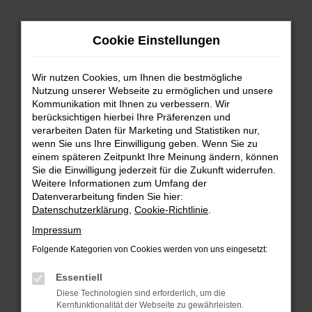
Zum
Hauptinhalt
Cookie Einstellungen
springen
Wir nutzen Cookies, um Ihnen die bestmögliche
Nutzung unserer Webseite zu ermöglichen und unsere
Kommunikation mit Ihnen zu verbessern. Wir
berücksichtigen hierbei Ihre Präferenzen und
verarbeiten Daten für Marketing und Statistiken nur,
wenn Sie uns Ihre Einwilligung geben. Wenn Sie zu
FEHLER: NETWORK ERROR
einem späteren Zeitpunkt Ihre Meinung ändern, können
Sie die Einwilligung jederzeit für die Zukunft widerrufen.
Beim Laden ist ein Fehler aufgetreten.
Weitere Informationen zum Umfang der
Hier sind ein paar Tipps, die dir helfen können:
Datenverarbeitung finden Sie hier:
Datenschutzerklärung
,
Cookie-Richtlinie
.
Überprüfe deine Firewall und deine
Impressum
Internetverbindung.
Laden andere Webseiten, zum Beispiel deine
Folgende Kategorien von Cookies werden von uns eingesetzt:
Suchmaschine?
Essentiell
Prüfe deine Browsererweiterungen.
Diese Technologien sind erforderlich, um die
Manche Erweiterungen, wie Werbeblocker,
Kernfunktionalität der Webseite zu gewährleisten.