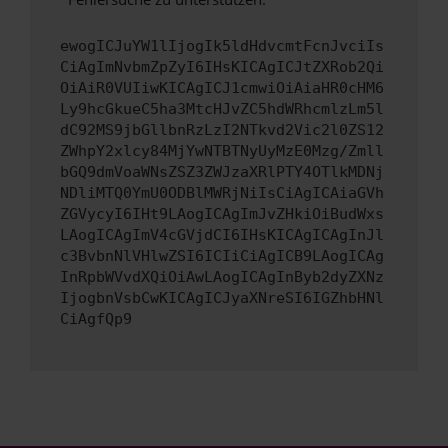
ewogICJuYW1lIjogIk5ldHdvcmtFcnJvciIs
CiAgImNvbmZpZyI6IHsKICAgICJtZXRob2Qi
OiAiR0VUIiwKICAgICJ1cmwiOiAiaHR0cHM6
Ly9hcGkueC5ha3MtcHJvZC5hdWRhcmlzLm5l
dC92MS9jbGllbnRzLzI2NTkvd2Vic2l0ZS12
ZWhpY2xlcy84MjYwNTBTNyUyMzE0Mzg/Zmll
bGQ9dmVoaWNsZSZ3ZWJzaXRlPTY4OTlkMDNj
NDliMTQ0YmU0ODBlMWRjNiIsCiAgICAiaGVh
ZGVycyI6IHt9LAogICAgImJvZHkiOiBudWxs
LAogICAgImV4cGVjdCI6IHsKICAgICAgInJl
c3BvbnNlVHlwZSI6ICIiCiAgICB9LAogICAg
InRpbWVvdXQiOiAwLAogICAgInByb2dyZXNz
IjogbnVsbCwKICAgICJyaXNreSI6IGZhbHNl
CiAgfQp9