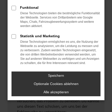
können das Laden bestimmter Seiten
verhindern. Funktioniert die Seite in einem
Funktional
anderen Browser oder in einem privaten
Diese Technologien bieten die bestmögliche Funktionalität
Fenster?
der Webseite. Services von Drittanbietern wie Google
Maps, Chats, Fahrzeugbewertungssystem und weitere
Starte dein Gerät neu.
werden aktiviert.
Das kann manchmal helfen, vorübergehende
Probleme zu beheben.
Statistik und Marketing
Diese Technologien ermöglichen es uns, die Nutzung der
Stelle sicher, dass dein Browser und dein
Webseite zu analysieren, um die Leistung zu messen und
Betriebssystem auf dem neuesten Stand
zu verbessern. Zudem werden Technologien eingesetzt,
sind.
die von dritten Werbetreibenden verwendet werden, um
Sie auf anderen Webseiten zu verfolgen und um Anzeigen
Veraltete Software birgt nicht nur ein
zu schalten, die für Ihre Interessen relevant sind.
Sicherheitsrisiko, sondern kann auch dazu
führen, dass bestimmte Funktionen nicht mehr
Speichern
unterstützt werden.
Wende dich an den Webseitenbetreiber.
Optionale Cookies ablehnen
Wenn du alle oben genannten Schritte versucht
Alle akzeptieren
hast, kontaktiere uns bitte. Wir werden
versuchen, das Problem zu beheben. Du kannst
uns diesen Text schicken, um uns bei der
Fehlersuche zu unterstützen: