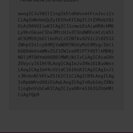
ewogICJuYW1lIjogIk5ldHdvcmtFcnJvciIs
CiAgImNvbmZpZyI6IHsKICAgICJtZXRob2Qi
OiAiR0VUIiwKICAgICJ1cmwiOiAiaHR0cHM6
Ly9hcGkueC5ha3MtcHJvZC5hdWRhcmlzLm5l
dC92MS9jbGllbnRzLzI2NTkvd2Vic2l0ZS12
ZWhpY2xlcy84MjYwNDRTNSUyMzE0Mzg/Zmll
bGQ9dmVoaWNsZSZ3ZWJzaXRlPTY4OTlkMDNj
NDliMTQ0YmU0ODBlMWRjNiIsCiAgICAiaGVh
ZGVycyI6IHt9LAogICAgImJvZHkiOiBudWxs
LAogICAgImV4cGVjdCI6IHsKICAgICAgInJl
c3BvbnNlVHlwZSI6ICIiCiAgICB9LAogICAg
InRpbWVvdXQiOiAwLAogICAgInByb2dyZXNz
IjogbnVsbCwKICAgICJyaXNreSI6IGZhbHNl
CiAgfQp9