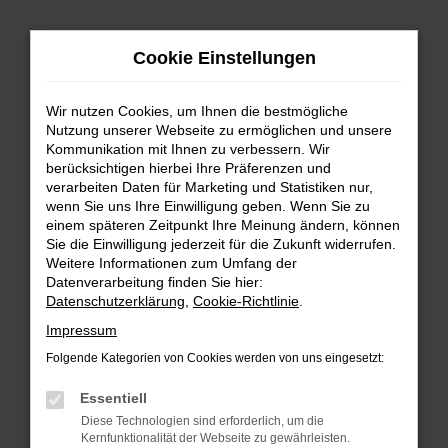
Zum
Hauptinhalt
Cookie Einstellungen
springen
Wir nutzen Cookies, um Ihnen die bestmögliche
Nutzung unserer Webseite zu ermöglichen und unsere
Kommunikation mit Ihnen zu verbessern. Wir
berücksichtigen hierbei Ihre Präferenzen und
verarbeiten Daten für Marketing und Statistiken nur,
wenn Sie uns Ihre Einwilligung geben. Wenn Sie zu
FEHLER: NETWORK ERROR
einem späteren Zeitpunkt Ihre Meinung ändern, können
Sie die Einwilligung jederzeit für die Zukunft widerrufen.
Beim Laden ist ein Fehler aufgetreten.
Weitere Informationen zum Umfang der
Hier sind ein paar Tipps, die dir helfen können:
Datenverarbeitung finden Sie hier:
Datenschutzerklärung
,
Cookie-Richtlinie
.
Überprüfe deine Firewall und deine
Impressum
Internetverbindung.
Laden andere Webseiten, zum Beispiel deine
Folgende Kategorien von Cookies werden von uns eingesetzt:
Suchmaschine?
Essentiell
Prüfe deine Browsererweiterungen.
Diese Technologien sind erforderlich, um die
Manche Erweiterungen, wie Werbeblocker,
Kernfunktionalität der Webseite zu gewährleisten.