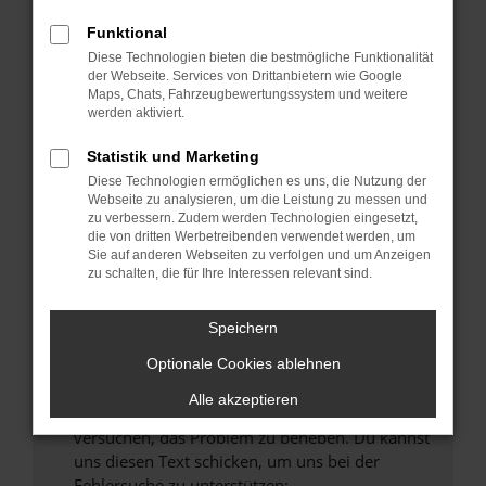
können das Laden bestimmter Seiten
verhindern. Funktioniert die Seite in einem
Funktional
anderen Browser oder in einem privaten
Diese Technologien bieten die bestmögliche Funktionalität
Fenster?
der Webseite. Services von Drittanbietern wie Google
Maps, Chats, Fahrzeugbewertungssystem und weitere
Starte dein Gerät neu.
werden aktiviert.
Das kann manchmal helfen, vorübergehende
Probleme zu beheben.
Statistik und Marketing
Diese Technologien ermöglichen es uns, die Nutzung der
Stelle sicher, dass dein Browser und dein
Webseite zu analysieren, um die Leistung zu messen und
Betriebssystem auf dem neuesten Stand
zu verbessern. Zudem werden Technologien eingesetzt,
sind.
die von dritten Werbetreibenden verwendet werden, um
Sie auf anderen Webseiten zu verfolgen und um Anzeigen
Veraltete Software birgt nicht nur ein
zu schalten, die für Ihre Interessen relevant sind.
Sicherheitsrisiko, sondern kann auch dazu
führen, dass bestimmte Funktionen nicht mehr
Speichern
unterstützt werden.
Wende dich an den Webseitenbetreiber.
Optionale Cookies ablehnen
Wenn du alle oben genannten Schritte versucht
Alle akzeptieren
hast, kontaktiere uns bitte. Wir werden
versuchen, das Problem zu beheben. Du kannst
uns diesen Text schicken, um uns bei der
Fehlersuche zu unterstützen: