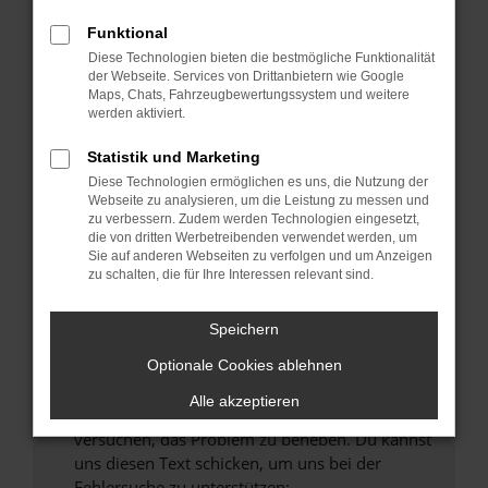
können das Laden bestimmter Seiten
verhindern. Funktioniert die Seite in einem
Funktional
anderen Browser oder in einem privaten
Diese Technologien bieten die bestmögliche Funktionalität
Fenster?
der Webseite. Services von Drittanbietern wie Google
Maps, Chats, Fahrzeugbewertungssystem und weitere
Starte dein Gerät neu.
werden aktiviert.
Das kann manchmal helfen, vorübergehende
Probleme zu beheben.
Statistik und Marketing
Diese Technologien ermöglichen es uns, die Nutzung der
Stelle sicher, dass dein Browser und dein
Webseite zu analysieren, um die Leistung zu messen und
Betriebssystem auf dem neuesten Stand
zu verbessern. Zudem werden Technologien eingesetzt,
sind.
die von dritten Werbetreibenden verwendet werden, um
Sie auf anderen Webseiten zu verfolgen und um Anzeigen
Veraltete Software birgt nicht nur ein
zu schalten, die für Ihre Interessen relevant sind.
Sicherheitsrisiko, sondern kann auch dazu
führen, dass bestimmte Funktionen nicht mehr
Speichern
unterstützt werden.
Wende dich an den Webseitenbetreiber.
Optionale Cookies ablehnen
Wenn du alle oben genannten Schritte versucht
Alle akzeptieren
hast, kontaktiere uns bitte. Wir werden
versuchen, das Problem zu beheben. Du kannst
uns diesen Text schicken, um uns bei der
Fehlersuche zu unterstützen: