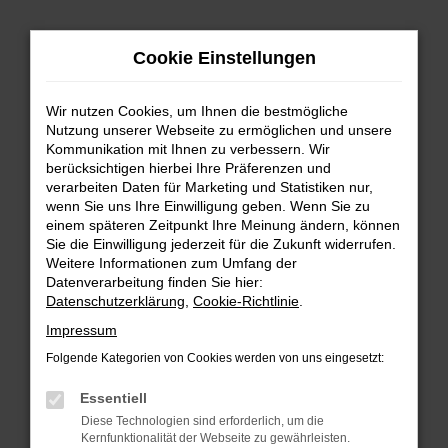
Zum
Hauptinhalt
Cookie Einstellungen
springen
Wir nutzen Cookies, um Ihnen die bestmögliche
Nutzung unserer Webseite zu ermöglichen und unsere
Kommunikation mit Ihnen zu verbessern. Wir
berücksichtigen hierbei Ihre Präferenzen und
verarbeiten Daten für Marketing und Statistiken nur,
wenn Sie uns Ihre Einwilligung geben. Wenn Sie zu
FEHLER: NETWORK ERROR
einem späteren Zeitpunkt Ihre Meinung ändern, können
Sie die Einwilligung jederzeit für die Zukunft widerrufen.
Beim Laden ist ein Fehler aufgetreten.
Weitere Informationen zum Umfang der
Hier sind ein paar Tipps, die dir helfen können:
Datenverarbeitung finden Sie hier:
Datenschutzerklärung
,
Cookie-Richtlinie
.
Überprüfe deine Firewall und deine
Impressum
Internetverbindung.
Laden andere Webseiten, zum Beispiel deine
Folgende Kategorien von Cookies werden von uns eingesetzt:
Suchmaschine?
Essentiell
Prüfe deine Browsererweiterungen.
Diese Technologien sind erforderlich, um die
Manche Erweiterungen, wie Werbeblocker,
Kernfunktionalität der Webseite zu gewährleisten.