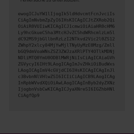
ewogICJuYW1lIjogIk5ldHdvcmtFcnJvciIs
CiAgImNvbmZpZyI6IHsKICAgICJtZXRob2Qi
OiAiR0VUIiwKICAgICJ1cmwiOiAiaHR0cHM6
Ly9hcGkueC5ha3MtcHJvZC5hdWRhcmlzLm5l
dC92MS9jbGllbnRzLzI2NTkvd2Vic2l0ZS12
ZWhpY2xlcy84MjYwMjlTNyUyMzE0Mzg/Zmll
bGQ9dmVoaWNsZSZ3ZWJzaXRlPTY4OTlkMDNj
NDliMTQ0YmU0ODBlMWRjNiIsCiAgICAiaGVh
ZGVycyI6IHt9LAogICAgImJvZHkiOiBudWxs
LAogICAgImV4cGVjdCI6IHsKICAgICAgInJl
c3BvbnNlVHlwZSI6ICIiCiAgICB9LAogICAg
InRpbWVvdXQiOiAwLAogICAgInByb2dyZXNz
IjogbnVsbCwKICAgICJyaXNreSI6IGZhbHNl
CiAgfQp9