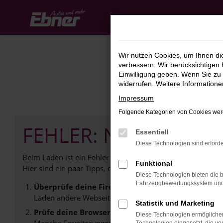
Zum
Hauptinhalt
springen
Wir nutzen Cookies, um Ihnen d
verbessern. Wir berücksichtigen 
Einwilligung geben. Wenn Sie zu 
widerrufen. Weitere Information
Impressum
Folgende Kategorien von Cookies werd
FEHLER: NETWORK E
Essentiell
Diese Technologien sind erforde
Beim Laden ist ein Fehler aufgetreten.
Funktional
Hier sind ein paar Tipps, die dir helfen können:
Diese Technologien bieten die b
Fahrzeugbewertungssystem und w
Überprüfe deine Firewall und deine Internetverb
Laden andere Webseiten, zum Beispiel deine Suchmasc
Statistik und Marketing
Prüfe deine Browsererweiterungen.
Diese Technologien ermöglichen