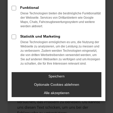
können das Laden bestimmter Seiten
verhindern. Funktioniert die Seite in einem
Funktional
anderen Browser oder in einem privaten
Diese Technologien bieten die bestmögliche Funktionalität
Fenster?
der Webseite. Services von Drittanbietern wie Google
Maps, Chats, Fahrzeugbewertungssystem und weitere
Starte dein Gerät neu.
werden aktiviert.
Das kann manchmal helfen, vorübergehende
Probleme zu beheben.
Statistik und Marketing
Diese Technologien ermöglichen es uns, die Nutzung der
Stelle sicher, dass dein Browser und dein
Webseite zu analysieren, um die Leistung zu messen und
Betriebssystem auf dem neuesten Stand
zu verbessern. Zudem werden Technologien eingesetzt,
sind.
die von dritten Werbetreibenden verwendet werden, um
Sie auf anderen Webseiten zu verfolgen und um Anzeigen
Veraltete Software birgt nicht nur ein
zu schalten, die für Ihre Interessen relevant sind.
Sicherheitsrisiko, sondern kann auch dazu
führen, dass bestimmte Funktionen nicht mehr
Speichern
unterstützt werden.
Wende dich an den Webseitenbetreiber.
Optionale Cookies ablehnen
Wenn du alle oben genannten Schritte versucht
Alle akzeptieren
hast, kontaktiere uns bitte. Wir werden
versuchen, das Problem zu beheben. Du kannst
uns diesen Text schicken, um uns bei der
Fehlersuche zu unterstützen: