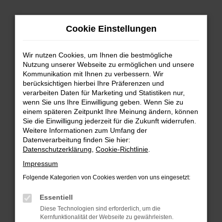
Zum
Hauptinhalt
Cookie Einstellungen
springen
Wir nutzen Cookies, um Ihnen die bestmögliche
Nutzung unserer Webseite zu ermöglichen und unsere
Kommunikation mit Ihnen zu verbessern. Wir
berücksichtigen hierbei Ihre Präferenzen und
verarbeiten Daten für Marketing und Statistiken nur,
wenn Sie uns Ihre Einwilligung geben. Wenn Sie zu
FEHLER: NETWORK ERROR
einem späteren Zeitpunkt Ihre Meinung ändern, können
Sie die Einwilligung jederzeit für die Zukunft widerrufen.
Beim Laden ist ein Fehler aufgetreten.
Weitere Informationen zum Umfang der
Hier sind ein paar Tipps, die dir helfen können:
Datenverarbeitung finden Sie hier:
Datenschutzerklärung
,
Cookie-Richtlinie
.
Überprüfe deine Firewall und deine
Impressum
Internetverbindung.
Laden andere Webseiten, zum Beispiel deine
Folgende Kategorien von Cookies werden von uns eingesetzt:
Suchmaschine?
Essentiell
Prüfe deine Browsererweiterungen.
Diese Technologien sind erforderlich, um die
Manche Erweiterungen, wie Werbeblocker,
Kernfunktionalität der Webseite zu gewährleisten.