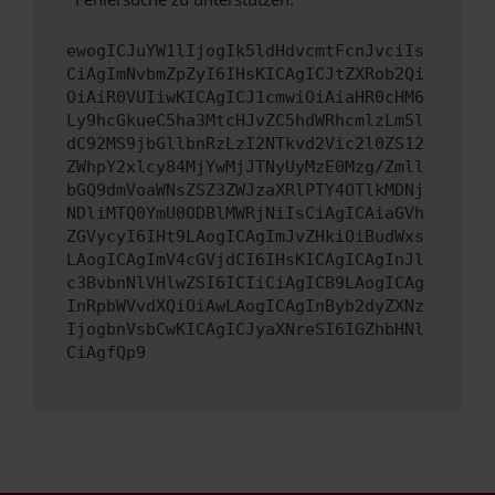
ewogICJuYW1lIjogIk5ldHdvcmtFcnJvciIs
CiAgImNvbmZpZyI6IHsKICAgICJtZXRob2Qi
OiAiR0VUIiwKICAgICJ1cmwiOiAiaHR0cHM6
Ly9hcGkueC5ha3MtcHJvZC5hdWRhcmlzLm5l
dC92MS9jbGllbnRzLzI2NTkvd2Vic2l0ZS12
ZWhpY2xlcy84MjYwMjJTNyUyMzE0Mzg/Zmll
bGQ9dmVoaWNsZSZ3ZWJzaXRlPTY4OTlkMDNj
NDliMTQ0YmU0ODBlMWRjNiIsCiAgICAiaGVh
ZGVycyI6IHt9LAogICAgImJvZHkiOiBudWxs
LAogICAgImV4cGVjdCI6IHsKICAgICAgInJl
c3BvbnNlVHlwZSI6ICIiCiAgICB9LAogICAg
InRpbWVvdXQiOiAwLAogICAgInByb2dyZXNz
IjogbnVsbCwKICAgICJyaXNreSI6IGZhbHNl
CiAgfQp9