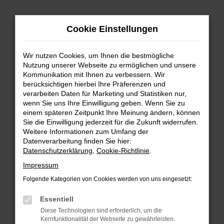
Zum
Hauptinhalt
Cookie Einstellungen
springen
Wir nutzen Cookies, um Ihnen die bestmögliche
Nutzung unserer Webseite zu ermöglichen und unsere
Kommunikation mit Ihnen zu verbessern. Wir
berücksichtigen hierbei Ihre Präferenzen und
verarbeiten Daten für Marketing und Statistiken nur,
wenn Sie uns Ihre Einwilligung geben. Wenn Sie zu
FEHLER: NETWORK ERROR
einem späteren Zeitpunkt Ihre Meinung ändern, können
Sie die Einwilligung jederzeit für die Zukunft widerrufen.
Beim Laden ist ein Fehler aufgetreten.
Weitere Informationen zum Umfang der
Hier sind ein paar Tipps, die dir helfen können:
Datenverarbeitung finden Sie hier:
Datenschutzerklärung
,
Cookie-Richtlinie
.
Überprüfe deine Firewall und deine
Impressum
Internetverbindung.
Laden andere Webseiten, zum Beispiel deine
Folgende Kategorien von Cookies werden von uns eingesetzt:
Suchmaschine?
Essentiell
Prüfe deine Browsererweiterungen.
Diese Technologien sind erforderlich, um die
Manche Erweiterungen, wie Werbeblocker,
Kernfunktionalität der Webseite zu gewährleisten.