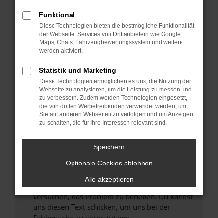
können das Laden bestimmter Seiten
verhindern. Funktioniert die Seite in einem
Funktional
anderen Browser oder in einem privaten
Diese Technologien bieten die bestmögliche Funktionalität
Fenster?
der Webseite. Services von Drittanbietern wie Google
Maps, Chats, Fahrzeugbewertungssystem und weitere
Starte dein Gerät neu.
werden aktiviert.
Das kann manchmal helfen, vorübergehende
Probleme zu beheben.
Statistik und Marketing
Diese Technologien ermöglichen es uns, die Nutzung der
Stelle sicher, dass dein Browser und dein
Webseite zu analysieren, um die Leistung zu messen und
Betriebssystem auf dem neuesten Stand
zu verbessern. Zudem werden Technologien eingesetzt,
sind.
die von dritten Werbetreibenden verwendet werden, um
Sie auf anderen Webseiten zu verfolgen und um Anzeigen
Veraltete Software birgt nicht nur ein
zu schalten, die für Ihre Interessen relevant sind.
Sicherheitsrisiko, sondern kann auch dazu
führen, dass bestimmte Funktionen nicht mehr
Speichern
unterstützt werden.
Wende dich an den Webseitenbetreiber.
Optionale Cookies ablehnen
Wenn du alle oben genannten Schritte versucht
Alle akzeptieren
hast, kontaktiere uns bitte. Wir werden
versuchen, das Problem zu beheben. Du kannst
uns diesen Text schicken, um uns bei der
Fehlersuche zu unterstützen: