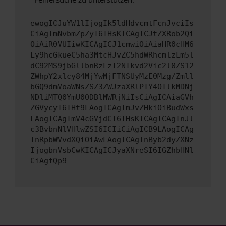
ewogICJuYW1lIjogIk5ldHdvcmtFcnJvciIs
CiAgImNvbmZpZyI6IHsKICAgICJtZXRob2Qi
OiAiR0VUIiwKICAgICJ1cmwiOiAiaHR0cHM6
Ly9hcGkueC5ha3MtcHJvZC5hdWRhcmlzLm5l
dC92MS9jbGllbnRzLzI2NTkvd2Vic2l0ZS12
ZWhpY2xlcy84MjYwMjFTNSUyMzE0Mzg/Zmll
bGQ9dmVoaWNsZSZ3ZWJzaXRlPTY4OTlkMDNj
NDliMTQ0YmU0ODBlMWRjNiIsCiAgICAiaGVh
ZGVycyI6IHt9LAogICAgImJvZHkiOiBudWxs
LAogICAgImV4cGVjdCI6IHsKICAgICAgInJl
c3BvbnNlVHlwZSI6ICIiCiAgICB9LAogICAg
InRpbWVvdXQiOiAwLAogICAgInByb2dyZXNz
IjogbnVsbCwKICAgICJyaXNreSI6IGZhbHNl
CiAgfQp9