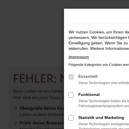
Zum
Hauptinhalt
springen
Wir nutzen Cookies, um Ihnen d
verbessern. Wir berücksichtigen 
Einwilligung geben. Wenn Sie zu 
widerrufen. Weitere Information
Impressum
Folgende Kategorien von Cookies werd
FEHLER: NETWORK E
Essentiell
Diese Technologien sind erforde
Beim Laden ist ein Fehler aufgetreten.
Funktional
Hier sind ein paar Tipps, die dir helfen können:
Diese Technologien bieten die b
Fahrzeugbewertungssystem und w
Überprüfe deine Firewall und deine Internetverb
Laden andere Webseiten, zum Beispiel deine Suchmasc
Statistik und Marketing
Prüfe deine Browsererweiterungen.
Diese Technologien ermöglichen