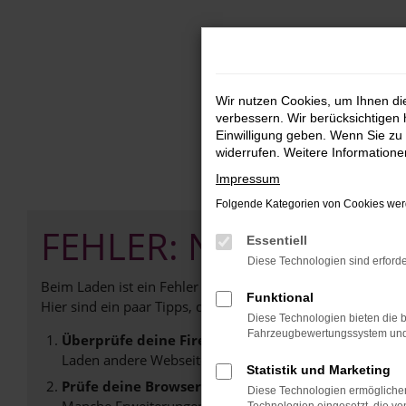
Zum
Hauptinhalt
springen
Wir nutzen Cookies, um Ihnen d
verbessern. Wir berücksichtigen 
Einwilligung geben. Wenn Sie zu 
widerrufen. Weitere Information
Impressum
Folgende Kategorien von Cookies werd
FEHLER: NETWORK E
Essentiell
Diese Technologien sind erforde
Beim Laden ist ein Fehler aufgetreten.
Funktional
Hier sind ein paar Tipps, die dir helfen können:
Diese Technologien bieten die b
Fahrzeugbewertungssystem und w
Überprüfe deine Firewall und deine Internetverb
Laden andere Webseiten, zum Beispiel deine Suchmasc
Statistik und Marketing
Prüfe deine Browsererweiterungen.
Diese Technologien ermöglichen