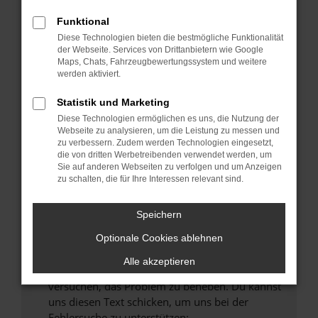
können das Laden bestimmter Seiten
verhindern. Funktioniert die Seite in einem
Funktional
anderen Browser oder in einem privaten
Diese Technologien bieten die bestmögliche Funktionalität
Fenster?
der Webseite. Services von Drittanbietern wie Google
Maps, Chats, Fahrzeugbewertungssystem und weitere
Starte dein Gerät neu.
werden aktiviert.
Das kann manchmal helfen, vorübergehende
Probleme zu beheben.
Statistik und Marketing
Diese Technologien ermöglichen es uns, die Nutzung der
Stelle sicher, dass dein Browser und dein
Webseite zu analysieren, um die Leistung zu messen und
Betriebssystem auf dem neuesten Stand
zu verbessern. Zudem werden Technologien eingesetzt,
sind.
die von dritten Werbetreibenden verwendet werden, um
Sie auf anderen Webseiten zu verfolgen und um Anzeigen
Veraltete Software birgt nicht nur ein
zu schalten, die für Ihre Interessen relevant sind.
Sicherheitsrisiko, sondern kann auch dazu
führen, dass bestimmte Funktionen nicht mehr
Speichern
unterstützt werden.
Wende dich an den Webseitenbetreiber.
Optionale Cookies ablehnen
Wenn du alle oben genannten Schritte versucht
Alle akzeptieren
hast, kontaktiere uns bitte. Wir werden
versuchen, das Problem zu beheben. Du kannst
uns diesen Text schicken, um uns bei der
Fehlersuche zu unterstützen: