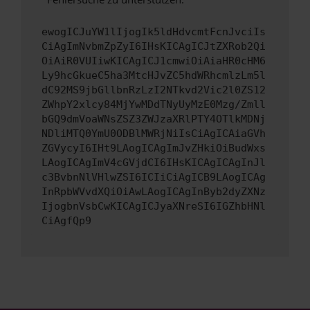
ewogICJuYW1lIjogIk5ldHdvcmtFcnJvciIs
CiAgImNvbmZpZyI6IHsKICAgICJtZXRob2Qi
OiAiR0VUIiwKICAgICJ1cmwiOiAiaHR0cHM6
Ly9hcGkueC5ha3MtcHJvZC5hdWRhcmlzLm5l
dC92MS9jbGllbnRzLzI2NTkvd2Vic2l0ZS12
ZWhpY2xlcy84MjYwMDdTNyUyMzE0Mzg/Zmll
bGQ9dmVoaWNsZSZ3ZWJzaXRlPTY4OTlkMDNj
NDliMTQ0YmU0ODBlMWRjNiIsCiAgICAiaGVh
ZGVycyI6IHt9LAogICAgImJvZHkiOiBudWxs
LAogICAgImV4cGVjdCI6IHsKICAgICAgInJl
c3BvbnNlVHlwZSI6ICIiCiAgICB9LAogICAg
InRpbWVvdXQiOiAwLAogICAgInByb2dyZXNz
IjogbnVsbCwKICAgICJyaXNreSI6IGZhbHNl
CiAgfQp9