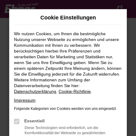
Zum
Hauptinhalt
Cookie Einstellungen
springen
Wir nutzen Cookies, um Ihnen die bestmögliche
Nutzung unserer Webseite zu ermöglichen und unsere
Kommunikation mit Ihnen zu verbessern. Wir
berücksichtigen hierbei Ihre Präferenzen und
verarbeiten Daten für Marketing und Statistiken nur,
wenn Sie uns Ihre Einwilligung geben. Wenn Sie zu
FEHLER: NETWORK ERROR
einem späteren Zeitpunkt Ihre Meinung ändern, können
Sie die Einwilligung jederzeit für die Zukunft widerrufen.
Beim Laden ist ein Fehler aufgetreten.
Weitere Informationen zum Umfang der
Hier sind ein paar Tipps, die dir helfen können:
Datenverarbeitung finden Sie hier:
Datenschutzerklärung
,
Cookie-Richtlinie
.
Überprüfe deine Firewall und deine
Impressum
Internetverbindung.
Laden andere Webseiten, zum Beispiel deine
Folgende Kategorien von Cookies werden von uns eingesetzt:
Suchmaschine?
Essentiell
Prüfe deine Browsererweiterungen.
Diese Technologien sind erforderlich, um die
Manche Erweiterungen, wie Werbeblocker,
Kernfunktionalität der Webseite zu gewährleisten.