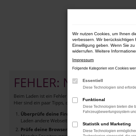
Zum
Hauptinhalt
springen
Wir nutzen Cookies, um Ihnen d
verbessern. Wir berücksichtigen 
Einwilligung geben. Wenn Sie zu 
widerrufen. Weitere Information
Impressum
Folgende Kategorien von Cookies werd
FEHLER: NETWORK E
Essentiell
Diese Technologien sind erforde
Beim Laden ist ein Fehler aufgetreten.
Funktional
Hier sind ein paar Tipps, die dir helfen können:
Diese Technologien bieten die b
Fahrzeugbewertungssystem und w
Überprüfe deine Firewall und deine Internetverb
Laden andere Webseiten, zum Beispiel deine Suchmasc
Statistik und Marketing
Prüfe deine Browsererweiterungen.
Diese Technologien ermöglichen