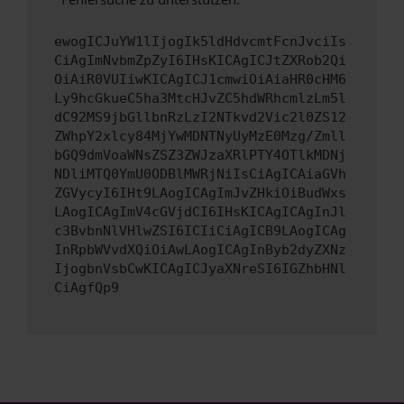
ewogICJuYW1lIjogIk5ldHdvcmtFcnJvciIs
CiAgImNvbmZpZyI6IHsKICAgICJtZXRob2Qi
OiAiR0VUIiwKICAgICJ1cmwiOiAiaHR0cHM6
Ly9hcGkueC5ha3MtcHJvZC5hdWRhcmlzLm5l
dC92MS9jbGllbnRzLzI2NTkvd2Vic2l0ZS12
ZWhpY2xlcy84MjYwMDNTNyUyMzE0Mzg/Zmll
bGQ9dmVoaWNsZSZ3ZWJzaXRlPTY4OTlkMDNj
NDliMTQ0YmU0ODBlMWRjNiIsCiAgICAiaGVh
ZGVycyI6IHt9LAogICAgImJvZHkiOiBudWxs
LAogICAgImV4cGVjdCI6IHsKICAgICAgInJl
c3BvbnNlVHlwZSI6ICIiCiAgICB9LAogICAg
InRpbWVvdXQiOiAwLAogICAgInByb2dyZXNz
IjogbnVsbCwKICAgICJyaXNreSI6IGZhbHNl
CiAgfQp9