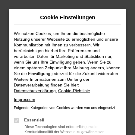
Zum
Hauptinhalt
Cookie Einstellungen
springen
Wir nutzen Cookies, um Ihnen die bestmögliche
Nutzung unserer Webseite zu ermöglichen und unsere
Kommunikation mit Ihnen zu verbessern. Wir
berücksichtigen hierbei Ihre Präferenzen und
verarbeiten Daten für Marketing und Statistiken nur,
wenn Sie uns Ihre Einwilligung geben. Wenn Sie zu
FEHLER: NETWORK ERROR
einem späteren Zeitpunkt Ihre Meinung ändern, können
Sie die Einwilligung jederzeit für die Zukunft widerrufen.
Beim Laden ist ein Fehler aufgetreten.
Weitere Informationen zum Umfang der
Hier sind ein paar Tipps, die dir helfen können:
Datenverarbeitung finden Sie hier:
Datenschutzerklärung
,
Cookie-Richtlinie
.
Überprüfe deine Firewall und deine
Impressum
Internetverbindung.
Laden andere Webseiten, zum Beispiel deine
Folgende Kategorien von Cookies werden von uns eingesetzt:
Suchmaschine?
Essentiell
Prüfe deine Browsererweiterungen.
Diese Technologien sind erforderlich, um die
Manche Erweiterungen, wie Werbeblocker,
Kernfunktionalität der Webseite zu gewährleisten.