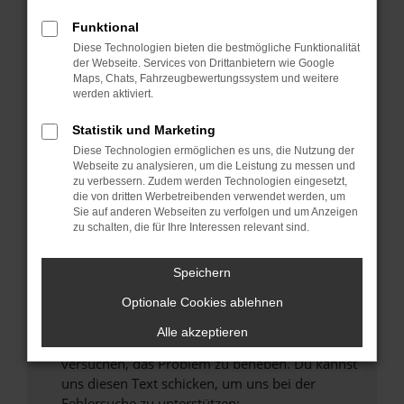
können das Laden bestimmter Seiten
verhindern. Funktioniert die Seite in einem
Funktional
anderen Browser oder in einem privaten
Diese Technologien bieten die bestmögliche Funktionalität
Fenster?
der Webseite. Services von Drittanbietern wie Google
Maps, Chats, Fahrzeugbewertungssystem und weitere
Starte dein Gerät neu.
werden aktiviert.
Das kann manchmal helfen, vorübergehende
Probleme zu beheben.
Statistik und Marketing
Diese Technologien ermöglichen es uns, die Nutzung der
Stelle sicher, dass dein Browser und dein
Webseite zu analysieren, um die Leistung zu messen und
Betriebssystem auf dem neuesten Stand
zu verbessern. Zudem werden Technologien eingesetzt,
sind.
die von dritten Werbetreibenden verwendet werden, um
Sie auf anderen Webseiten zu verfolgen und um Anzeigen
Veraltete Software birgt nicht nur ein
zu schalten, die für Ihre Interessen relevant sind.
Sicherheitsrisiko, sondern kann auch dazu
führen, dass bestimmte Funktionen nicht mehr
Speichern
unterstützt werden.
Wende dich an den Webseitenbetreiber.
Optionale Cookies ablehnen
Wenn du alle oben genannten Schritte versucht
Alle akzeptieren
hast, kontaktiere uns bitte. Wir werden
versuchen, das Problem zu beheben. Du kannst
uns diesen Text schicken, um uns bei der
Fehlersuche zu unterstützen: