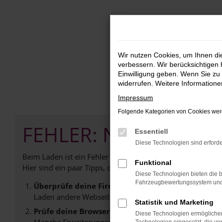
Zum
Hauptinhalt
springen
Wir nutzen Cookies, um Ihnen d
verbessern. Wir berücksichtigen 
Einwilligung geben. Wenn Sie zu 
widerrufen. Weitere Information
Impressum
Folgende Kategorien von Cookies werd
FEHLER: NETWORK E
Essentiell
Diese Technologien sind erforde
Beim Laden ist ein Fehler aufgetreten.
Funktional
Hier sind ein paar Tipps, die dir helfen können:
Diese Technologien bieten die b
Fahrzeugbewertungssystem und w
Überprüfe deine Firewall und deine Internetverb
Laden andere Webseiten, zum Beispiel deine Suchmasc
Statistik und Marketing
Prüfe deine Browsererweiterungen.
Diese Technologien ermöglichen