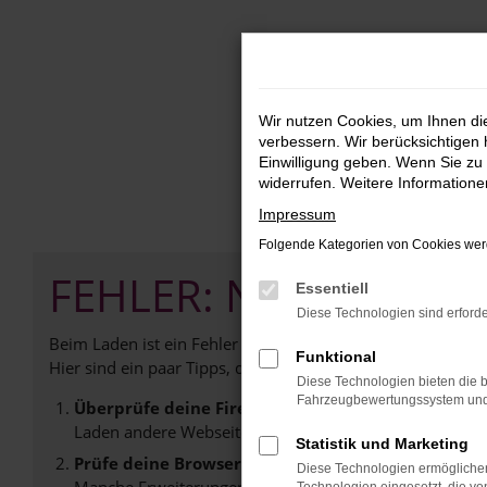
Zum
Hauptinhalt
springen
Wir nutzen Cookies, um Ihnen d
verbessern. Wir berücksichtigen 
Einwilligung geben. Wenn Sie zu 
widerrufen. Weitere Information
Impressum
Folgende Kategorien von Cookies werd
FEHLER: NETWORK E
Essentiell
Diese Technologien sind erforde
Beim Laden ist ein Fehler aufgetreten.
Funktional
Hier sind ein paar Tipps, die dir helfen können:
Diese Technologien bieten die b
Fahrzeugbewertungssystem und w
Überprüfe deine Firewall und deine Internetverb
Laden andere Webseiten, zum Beispiel deine Suchmasc
Statistik und Marketing
Prüfe deine Browsererweiterungen.
Diese Technologien ermöglichen