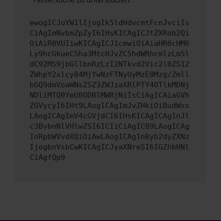
ewogICJuYW1lIjogIk5ldHdvcmtFcnJvciIs
CiAgImNvbmZpZyI6IHsKICAgICJtZXRob2Qi
OiAiR0VUIiwKICAgICJ1cmwiOiAiaHR0cHM6
Ly9hcGkueC5ha3MtcHJvZC5hdWRhcmlzLm5l
dC92MS9jbGllbnRzLzI2NTkvd2Vic2l0ZS12
ZWhpY2xlcy84MjYwNzFTNyUyMzE0Mzg/Zmll
bGQ9dmVoaWNsZSZ3ZWJzaXRlPTY4OTlkMDNj
NDliMTQ0YmU0ODBlMWRjNiIsCiAgICAiaGVh
ZGVycyI6IHt9LAogICAgImJvZHkiOiBudWxs
LAogICAgImV4cGVjdCI6IHsKICAgICAgInJl
c3BvbnNlVHlwZSI6ICIiCiAgICB9LAogICAg
InRpbWVvdXQiOiAwLAogICAgInByb2dyZXNz
IjogbnVsbCwKICAgICJyaXNreSI6IGZhbHNl
CiAgfQp9