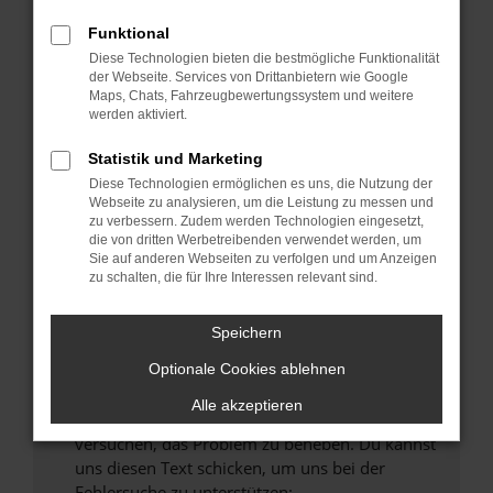
können das Laden bestimmter Seiten
verhindern. Funktioniert die Seite in einem
Funktional
anderen Browser oder in einem privaten
Diese Technologien bieten die bestmögliche Funktionalität
Fenster?
der Webseite. Services von Drittanbietern wie Google
Maps, Chats, Fahrzeugbewertungssystem und weitere
Starte dein Gerät neu.
werden aktiviert.
Das kann manchmal helfen, vorübergehende
Probleme zu beheben.
Statistik und Marketing
Diese Technologien ermöglichen es uns, die Nutzung der
Stelle sicher, dass dein Browser und dein
Webseite zu analysieren, um die Leistung zu messen und
Betriebssystem auf dem neuesten Stand
zu verbessern. Zudem werden Technologien eingesetzt,
sind.
die von dritten Werbetreibenden verwendet werden, um
Sie auf anderen Webseiten zu verfolgen und um Anzeigen
Veraltete Software birgt nicht nur ein
zu schalten, die für Ihre Interessen relevant sind.
Sicherheitsrisiko, sondern kann auch dazu
führen, dass bestimmte Funktionen nicht mehr
Speichern
unterstützt werden.
Wende dich an den Webseitenbetreiber.
Optionale Cookies ablehnen
Wenn du alle oben genannten Schritte versucht
Alle akzeptieren
hast, kontaktiere uns bitte. Wir werden
versuchen, das Problem zu beheben. Du kannst
uns diesen Text schicken, um uns bei der
Fehlersuche zu unterstützen: