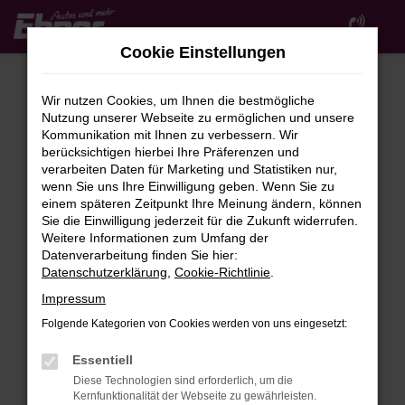
Zum
Hauptinhalt
Cookie Einstellungen
springen
Wir nutzen Cookies, um Ihnen die bestmögliche
Nutzung unserer Webseite zu ermöglichen und unsere
Kommunikation mit Ihnen zu verbessern. Wir
berücksichtigen hierbei Ihre Präferenzen und
verarbeiten Daten für Marketing und Statistiken nur,
wenn Sie uns Ihre Einwilligung geben. Wenn Sie zu
FEHLER: NETWORK ERROR
einem späteren Zeitpunkt Ihre Meinung ändern, können
Sie die Einwilligung jederzeit für die Zukunft widerrufen.
Beim Laden ist ein Fehler aufgetreten.
Weitere Informationen zum Umfang der
Hier sind ein paar Tipps, die dir helfen können:
Datenverarbeitung finden Sie hier:
Datenschutzerklärung
,
Cookie-Richtlinie
.
Überprüfe deine Firewall und deine
Impressum
Internetverbindung.
Laden andere Webseiten, zum Beispiel deine
Folgende Kategorien von Cookies werden von uns eingesetzt:
Suchmaschine?
Essentiell
Prüfe deine Browsererweiterungen.
Diese Technologien sind erforderlich, um die
Manche Erweiterungen, wie Werbeblocker,
Kernfunktionalität der Webseite zu gewährleisten.