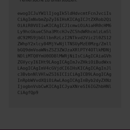
ewogICJuYW1lIjogIk5ldHdvcmtFcnJvciIs
CiAgImNvbmZpZyI6IHsKICAgICJtZXRob2Qi
OiAiR0VUIiwKICAgICJ1cmwiOiAiaHR0cHM6
Ly9hcGkueC5ha3MtcHJvZC5hdWRhcmlzLm5l
dC92MS9jbGllbnRzLzI2NTkvd2Vic2l0ZS12
ZWhpY2xlcy84MjYwNjlTNSUyMzE0Mzg/Zmll
bGQ9dmVoaWNsZSZ3ZWJzaXRlPTY4OTlkMDNj
NDliMTQ0YmU0ODBlMWRjNiIsCiAgICAiaGVh
ZGVycyI6IHt9LAogICAgImJvZHkiOiBudWxs
LAogICAgImV4cGVjdCI6IHsKICAgICAgInJl
c3BvbnNlVHlwZSI6ICIiCiAgICB9LAogICAg
InRpbWVvdXQiOiAwLAogICAgInByb2dyZXNz
IjogbnVsbCwKICAgICJyaXNreSI6IGZhbHNl
CiAgfQp9