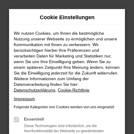
Zum
Hauptinhalt
Cookie Einstellungen
springen
Wir nutzen Cookies, um Ihnen die bestmögliche
Nutzung unserer Webseite zu ermöglichen und unsere
Kommunikation mit Ihnen zu verbessern. Wir
berücksichtigen hierbei Ihre Präferenzen und
verarbeiten Daten für Marketing und Statistiken nur,
wenn Sie uns Ihre Einwilligung geben. Wenn Sie zu
FEHLER: NETWORK ERROR
einem späteren Zeitpunkt Ihre Meinung ändern, können
Sie die Einwilligung jederzeit für die Zukunft widerrufen.
Beim Laden ist ein Fehler aufgetreten.
Weitere Informationen zum Umfang der
Hier sind ein paar Tipps, die dir helfen können:
Datenverarbeitung finden Sie hier:
Datenschutzerklärung
,
Cookie-Richtlinie
.
Überprüfe deine Firewall und deine
Impressum
Internetverbindung.
Laden andere Webseiten, zum Beispiel deine
Folgende Kategorien von Cookies werden von uns eingesetzt:
Suchmaschine?
Essentiell
Prüfe deine Browsererweiterungen.
Diese Technologien sind erforderlich, um die
Manche Erweiterungen, wie Werbeblocker,
Kernfunktionalität der Webseite zu gewährleisten.