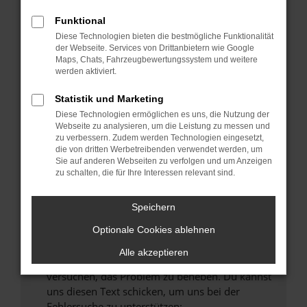
können das Laden bestimmter Seiten
verhindern. Funktioniert die Seite in einem
Funktional
anderen Browser oder in einem privaten
Diese Technologien bieten die bestmögliche Funktionalität
Fenster?
der Webseite. Services von Drittanbietern wie Google
Maps, Chats, Fahrzeugbewertungssystem und weitere
Starte dein Gerät neu.
werden aktiviert.
Das kann manchmal helfen, vorübergehende
Probleme zu beheben.
Statistik und Marketing
Diese Technologien ermöglichen es uns, die Nutzung der
Stelle sicher, dass dein Browser und dein
Webseite zu analysieren, um die Leistung zu messen und
Betriebssystem auf dem neuesten Stand
zu verbessern. Zudem werden Technologien eingesetzt,
sind.
die von dritten Werbetreibenden verwendet werden, um
Sie auf anderen Webseiten zu verfolgen und um Anzeigen
Veraltete Software birgt nicht nur ein
zu schalten, die für Ihre Interessen relevant sind.
Sicherheitsrisiko, sondern kann auch dazu
führen, dass bestimmte Funktionen nicht mehr
Speichern
unterstützt werden.
Wende dich an den Webseitenbetreiber.
Optionale Cookies ablehnen
Wenn du alle oben genannten Schritte versucht
Alle akzeptieren
hast, kontaktiere uns bitte. Wir werden
versuchen, das Problem zu beheben. Du kannst
uns diesen Text schicken, um uns bei der
Fehlersuche zu unterstützen: